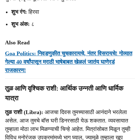
शुभ रंग:
हिरवा
शुभ अंक:
८
Also Read
Goa Politics: निवडणुकीत चुचकारायचे, नंतर विसरायचे! गोव्यात
गेल्या 40 वर्षांपासून मराठी भाषेबाबत खेळलं जातंय घाणेरडं
राजकारण!
तुळ आणि वृश्चिक राशी: आर्थिक उन्नती आणि धार्मिक
यात्रा
तुळ राशी (Libra):
आजचा दिवस तुमच्यासाठी आनंदाने भरलेला
असेल. आज तुमचे बॉस घरी डिनरसाठी येऊ शकतात. व्यवसायात
तुम्हाला मोठा लाभ मिळण्याची चिन्हे आहेत. मित्रांसोबत मिळून तुम्ही
विविध मनोरंजक उपक्रमांमध्ये भाग घ्याल, ज्यामुळे तुम्हाला खूप