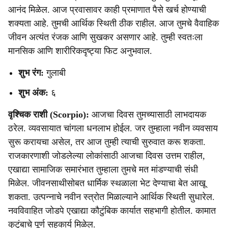
आनंद मिळेल. आज प्रवासावर काही प्रमाणात पैसे खर्च होण्याची
शक्यता आहे. तुमची आर्थिक स्थिती ठीक राहील. आज तुमचे वैवाहिक
जीवन अत्यंत रंजक आणि सुखकर असणार आहे. तुम्ही स्वतःला
मानसिक आणि शारीरिकदृष्ट्या फिट अनुभवाल.
शुभ रंग:
गुलाबी
शुभ अंक:
६
वृश्चिक राशी (Scorpio):
आजचा दिवस तुमच्यासाठी लाभदायक
ठरेल. व्यवसायात चांगला धनलाभ होईल. जर तुम्हाला नवीन व्यवसाय
सुरू करायचा असेल, तर आज तुम्ही त्याची सुरुवात करू शकता.
राजकारणाशी जोडलेल्या लोकांसाठी आजचा दिवस उत्तम राहील,
एखाद्या सामाजिक समारंभात तुम्हाला तुमचे मत मांडण्याची संधी
मिळेल. जीवनसाथीसोबत धार्मिक स्थळाला भेट देण्याचा बेत आखू
शकता. उत्पन्नाचे नवीन स्त्रोत मिळाल्याने आर्थिक स्थिती सुधारेल.
नवविवाहित जोडपे एखाद्या कौटुंबिक कार्यात सहभागी होतील. कामात
कुटुंबाचे पूर्ण सहकार्य मिळेल.