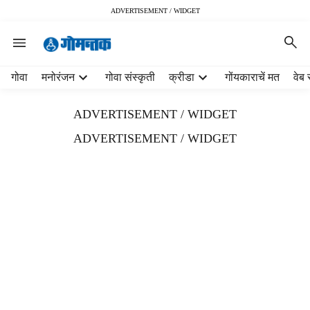
ADVERTISEMENT / WIDGET
H
गोवा
मनोरंजन
गोवा संस्कृती
क्रीडा
गोंयकाराचें मत
वेब 
e
a
ADVERTISEMENT / WIDGET
d
e
ADVERTISEMENT / WIDGET
r
m
e
n
u
i
t
e
m
s