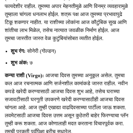
फायदेशीर राहील. तुमच्या अपार मेहनतीमुळे आणि विनम्र व्यवहारामुळे
तुम्हाला चांगला धनलाभ होईल. शत्रू पक्ष आज तुमच्या प्रभावापुढे
टिकू शकणार नाहीत. या राशीच्या लोकांना आज कौटुंबिक सुख आणि
शांतीचा लाभ मिळेल, तसेच नात्यात जवळीक निर्माण होईल. आज
तुमचा जास्तीत जास्त वेळ कुटुंबियांसोबत व्यतीत होईल.
शुभ रंग:
सोनेरी (गोल्डन)
शुभ अंक:
७
कन्या राशी (Virgo):
आजचा दिवस तुमच्या अनुकूल असेल. तुमचा
कल आज रचनात्मक आणि सर्जनशील कामांकडे जास्त राहील. नवीन
कपडे खरेदी करण्यासाठी आजचा दिवस शुभ आहे, तसेच घराच्या
सजावटीसाठी घरगुती उपकरणे खरेदी करण्यासाठीही आजचा दिवस
चांगला आहे. आज तुम्ही एखाद्या वाढदिवसाच्या पार्टीला जाऊ शकता.
लवमेटसाठी आजचा दिवस उत्तम असून कुठेतरी बाहेर फिरण्याचा प्लॅन
तुम्ही करू शकता. आज कोणालाही मदत करताना विचारपूर्वक करा.
तुमची प्रकृती पूर्वीपेक्षा बरीच सुधारेल.