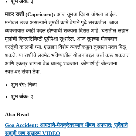
शुभ अंक:
३
मकर राशी (Capricorn):
आज तुमचा दिवस चांगला जाईल.
मनोबल उच्च असल्याने तुमची कामे वेगाने पुढे सरकतील. आज
व्यवसायात काही बदल होण्याची शक्यता दिसत आहे. घरातील लहान
मुलांची क्रिएटिव्हिटी पूर्वीपेक्षा सुधारेल. आज तुमच्या मौल्यवान
वस्तूंची काळजी घ्या. एखाद्या विशेष व्यक्तीकडून तुम्हाला मदत मिळू
शकते. या राशीचे लवमेट भविष्यातील योजनांबद्दल चर्चा करू शकतात
आणि एकत्र चांगला वेळ घालवू शकतात. कोणाशीही बोलताना
स्वतःवर संयम ठेवा.
शुभ रंग:
निळा
शुभ अंक:
२
Also Read
Goa Accident: आमठाणे-मेणकुरेदरम्यान भीषण अपघात; सुदैवाने
सहाही जण सुखरुप VIDEO