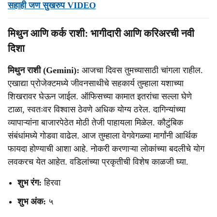
सहाही जण सुखरुप VIDEO
मिथुन आणि कर्क राशी: भागीदारी आणि करिअरची नवी
दिशा
मिथुन राशी (Gemini):
आजचा दिवस तुमच्यासाठी चांगला राहील.
एखाद्या प्रोजेक्टमध्ये जीवनसाथीचे सहकार्य तुम्हाला यशाच्या
शिखरावर घेऊन जाईल. ऑफिसच्या कामात इतरांचा सल्ला घेणे
टाळा, स्वतःवर विश्वास ठेवणे अधिक योग्य ठरेल. दागिन्यांच्या
व्यापाऱ्यांना बाजारपेठेत मोठी तेजी पाहायला मिळेल. कौटुंबिक
संबंधांमध्ये गोडवा वाढेल. आज तुम्हाला वेगवेगळ्या मार्गांनी आर्थिक
फायदा होण्याची आशा आहे. नोकरी करणाऱ्या लोकांच्या बदलीचे योग
लवकरच येत आहेत. वडिलांच्या प्रकृतीची विशेष काळजी घ्या.
शुभ रंग:
हिरवा
शुभ अंक:
५