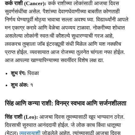
कर्क राशी (Cancer):
कर्क राशीच्या लोकांसाठी आजचा दिवस
सुवर्णसंधींचा असेल. पैशांच्या देवाणघेवाणीच्या बाबतीत कोणताही
निर्णय घेण्यापूर्वी मोठ्या भावाचा सल्ला अवश्य घ्या. विद्यार्थ्यांनी आपले
मन एकाग्र करावे आणि वेळेचा अपव्यय टाळावा. नोकरीच्या शोधात
असलेल्या लोकांनी स्वतःची कौशल्ये सुधारण्याची गरज आहे,
लवकरच तुम्हाला जॉब इंटरव्ह्यूची संधी मिळेल आणि यश नक्कीच
प्राप्त होईल. व्यवसायात आज रोजच्या तुलनेत चांगला नफा होईल.
आज आपल्या खाण्यापिण्याच्या सवयींवर विशेष लक्ष द्या.
शुभ रंग:
पिवळा
शुभ अंक:
१
सिंह आणि कन्या राशी: विनम्र स्वभाव आणि सर्जनशीलता
सिंह राशी (Leo):
आजचा दिवस तुमच्यासाठी खूप भाग्यवान ठरेल.
दिवसाची सुरुवात आनंददायी होईल. जे लोक काच किंवा धातूच्या
(मेटल)
व्यवसायाशी
जोडलेले आहेत, त्यांच्यासाठी आजचा दिवस