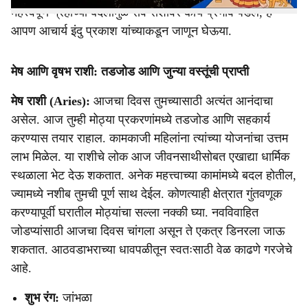
महत्त्वपूर्ण ग्रहांच्या बदलांमुळे सर्व राशींवर काय प्रभाव पडेल, हे
आपण आचार्य इंदु प्रकाश यांच्याकडून जाणून घेऊया.
मेष आणि वृषभ राशी: तडजोड आणि जुन्या वस्तूंची प्राप्ती
मेष राशी (Aries):
आजचा दिवस तुमच्यासाठी अत्यंत आनंदाचा
असेल. आज तुम्ही मोठ्या प्रकरणांमध्ये तडजोड आणि सहकार्य
करण्यास तयार राहाल. कामकाजी महिलांना त्यांच्या योजनांचा उत्तम
लाभ मिळेल. या राशीचे लोक आज जीवनसाथीसोबत एखाद्या धार्मिक
स्थळाला भेट देऊ शकतात. अनेक महत्त्वाच्या कामांमध्ये बदल होतील,
ज्यामध्ये नशीब तुमची पूर्ण साथ देईल. कोणत्याही क्षेत्रात गुंतवणूक
करण्यापूर्वी घरातील मोठ्यांचा सल्ला नक्की घ्या. नवविवाहित
जोडप्यांसाठी आजचा दिवस चांगला असून ते एकत्र डिनरला जाऊ
शकतात. आठवडाभराच्या धावपळीतून स्वतःसाठी वेळ काढणे गरजेचे
आहे.
शुभ रंग:
जांभळा