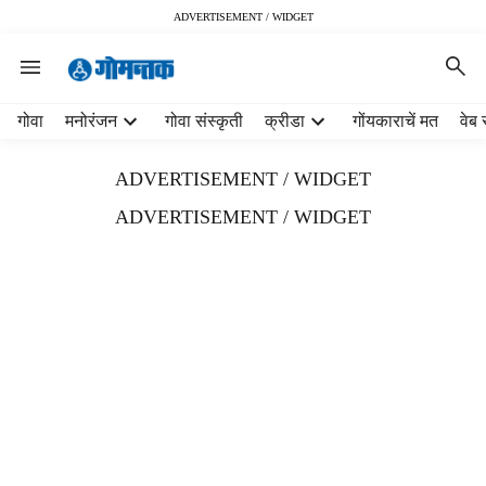
ADVERTISEMENT / WIDGET
H
गोवा
मनोरंजन
गोवा संस्कृती
क्रीडा
गोंयकाराचें मत
वेब 
e
a
ADVERTISEMENT / WIDGET
d
e
ADVERTISEMENT / WIDGET
r
m
e
n
u
i
t
e
m
s