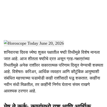
i
a
l
s
Horoscope Today June 20, 2026
-
Dainik Gomantak
h
शनिवारचा दिवस ज्येष्ठ शुक्ल पक्षातील षष्ठी तिथीमुळे विशेष मानला
a
जात आहे. आज शीतला षष्ठीचे व्रत असून ग्रह-नक्षत्रांच्या
r
स्थितीमुळे अनेक राशींवर सकारात्मक परिणाम दिसून येण्याची शक्यता
आहे. विशेषतः करिअर, आर्थिक व्यवहार आणि कौटुंबिक आयुष्याशी
e
संबंधित महत्त्वाच्या घडामोडी काही राशींसाठी घडू शकतात. काहींना
नवीन संधी मिळतील, तर काहींनी निर्णय घेताना संयम राखणे
आवश्यक ठरणार आहे.
मेष ते कर्क: कामांमध्ये यश आणि आर्थिक