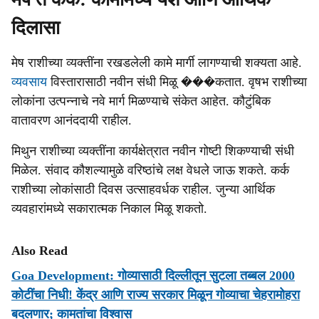
दिलासा
मेष राशीच्या व्यक्तींना रखडलेली कामे मार्गी लागण्याची शक्यता आहे.
व्यवसाय
विस्तारासाठी नवीन संधी मिळू ���कतात. वृषभ राशीच्या
लोकांना उत्पन्नाचे नवे मार्ग मिळण्याचे संकेत आहेत. कौटुंबिक
वातावरण आनंददायी राहील.
मिथुन राशीच्या व्यक्तींना कार्यक्षेत्रात नवीन गोष्टी शिकण्याची संधी
मिळेल. संवाद कौशल्यामुळे वरिष्ठांचे लक्ष वेधले जाऊ शकते. कर्क
राशीच्या लोकांसाठी दिवस उत्साहवर्धक राहील. जुन्या आर्थिक
व्यवहारांमध्ये सकारात्मक निकाल मिळू शकतो.
Also Read
Goa Development: गोव्यासाठी दिल्लीतून सुटला तब्बल 2000
कोटींचा निधी! केंद्र आणि राज्य सरकार मिळून गोव्याचा चेहरामोहरा
बदलणार; कामतांचा विश्वास