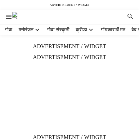
ADVERTISEMENT / WIDGET
H
गोवा
मनोरंजन
गोवा संस्कृती
क्रीडा
गोंयकाराचें मत
वेब 
e
a
ADVERTISEMENT / WIDGET
d
e
ADVERTISEMENT / WIDGET
r
m
e
n
u
i
t
e
m
s
ADVERTISEMENT / WIDGET