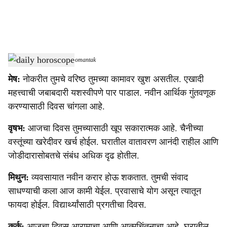
a
l
s
daily horoscope
-
Dainik Gomantak
h
मेष:
नोकरीत तुमचे वरिष्ठ तुमच्या कामावर खुश असतील. एखादी
a
महत्त्वाची जबाबदारी यशस्वीपणे पार पाडाल. नवीन आर्थिक गुंतवणूक
r
करण्यासाठी दिवस चांगला आहे.
e
वृषभ:
आजचा दिवस तुमच्यासाठी खूप सकारात्मक आहे. चैनीच्या
वस्तूंच्या खरेदीवर खर्च होईल. घरातील वातावरण आनंदी राहील आणि
जोडीदारासोबतचे संबंध अधिक दृढ होतील.
मिथुन:
व्यवसायात नवीन करार होऊ शकतात. तुमची संवाद
साधण्याची कला आज कामी येईल. प्रवासाचे योग असून त्यातून
फायदा होईल. विद्यार्थ्यांसाठी प्रगतीचा दिवस.
कर्क:
आजचा दिवस आरामाचा आणि आत्मचिंतनाचा आहे. घरातील