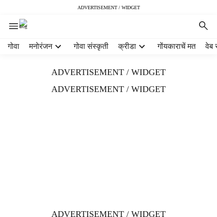
ADVERTISEMENT / WIDGET
H
गोवा
मनोरंजन
गोवा संस्कृती
क्रीडा
गोंयकाराचें मत
वेब 
e
a
ADVERTISEMENT / WIDGET
d
e
ADVERTISEMENT / WIDGET
r
m
e
n
u
i
t
e
m
s
ADVERTISEMENT / WIDGET