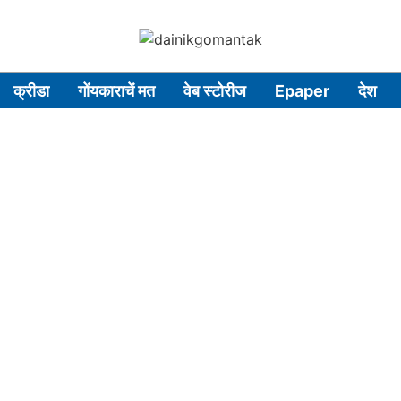
क्रीडा
गोंयकाराचें मत
वेब स्टोरीज
Epaper
देश