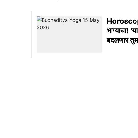
Horoscop
भाग्याचा! 'या
बदलणार तुमच