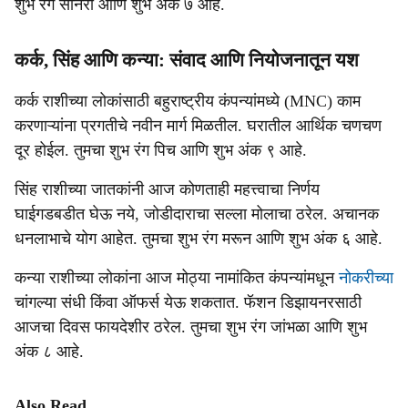
शुभ रंग सोनेरी आणि शुभ अंक ७ आहे.
कर्क, सिंह आणि कन्या: संवाद आणि नियोजनातून यश
कर्क राशीच्या लोकांसाठी बहुराष्ट्रीय कंपन्यांमध्ये (MNC) काम
करणाऱ्यांना प्रगतीचे नवीन मार्ग मिळतील. घरातील आर्थिक चणचण
दूर होईल. तुमचा शुभ रंग पिच आणि शुभ अंक ९ आहे.
सिंह राशीच्या जातकांनी आज कोणताही महत्त्वाचा निर्णय
घाईगडबडीत घेऊ नये, जोडीदाराचा सल्ला मोलाचा ठरेल. अचानक
धनलाभाचे योग आहेत. तुमचा शुभ रंग मरून आणि शुभ अंक ६ आहे.
कन्या राशीच्या लोकांना आज मोठ्या नामांकित कंपन्यांमधून
नोकरीच्या
चांगल्या संधी किंवा ऑफर्स येऊ शकतात. फॅशन डिझायनरसाठी
आजचा दिवस फायदेशीर ठरेल. तुमचा शुभ रंग जांभळा आणि शुभ
अंक ८ आहे.
Also Read