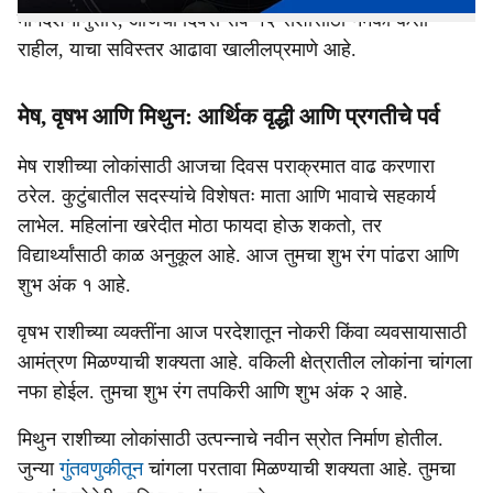
मार्गदर्शनानुसार, आजचा दिवस सर्व १२ राशींसाठी नेमका कसा
राहील, याचा सविस्तर आढावा खालीलप्रमाणे आहे.
मेष, वृषभ आणि मिथुन: आर्थिक वृद्धी आणि प्रगतीचे पर्व
मेष राशीच्या लोकांसाठी आजचा दिवस पराक्रमात वाढ करणारा
ठरेल. कुटुंबातील सदस्यांचे विशेषतः माता आणि भावाचे सहकार्य
लाभेल. महिलांना खरेदीत मोठा फायदा होऊ शकतो, तर
विद्यार्थ्यांसाठी काळ अनुकूल आहे. आज तुमचा शुभ रंग पांढरा आणि
शुभ अंक १ आहे.
वृषभ राशीच्या व्यक्तींना आज परदेशातून नोकरी किंवा व्यवसायासाठी
आमंत्रण मिळण्याची शक्यता आहे. वकिली क्षेत्रातील लोकांना चांगला
नफा होईल. तुमचा शुभ रंग तपकिरी आणि शुभ अंक २ आहे.
मिथुन राशीच्या लोकांसाठी उत्पन्नाचे नवीन स्रोत निर्माण होतील.
जुन्या
गुंतवणुकीतून
चांगला परतावा मिळण्याची शक्यता आहे. तुमचा