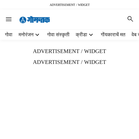
ADVERTISEMENT / WIDGET
H
गोवा
मनोरंजन
गोवा संस्कृती
क्रीडा
गोंयकाराचें मत
वेब 
e
a
ADVERTISEMENT / WIDGET
d
e
ADVERTISEMENT / WIDGET
r
m
e
n
u
i
t
e
m
s