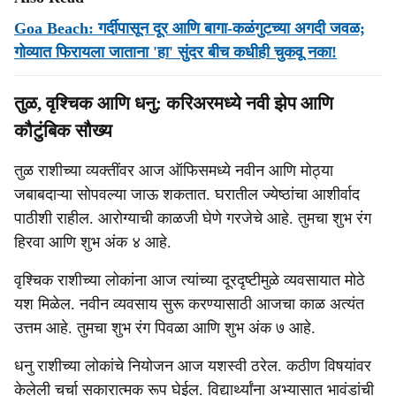
Goa Beach: गर्दीपासून दूर आणि बागा-कळंगुटच्या अगदी जवळ;
गोव्यात फिरायला जाताना 'हा' सुंदर बीच कधीही चुकवू नका!
तुळ, वृश्चिक आणि धनु: करिअरमध्ये नवी झेप आणि
कौटुंबिक सौख्य
तुळ राशीच्या व्यक्तींवर आज ऑफिसमध्ये नवीन आणि मोठ्या
जबाबदाऱ्या सोपवल्या जाऊ शकतात. घरातील ज्येष्ठांचा आशीर्वाद
पाठीशी राहील. आरोग्याची काळजी घेणे गरजेचे आहे. तुमचा शुभ रंग
हिरवा आणि शुभ अंक ४ आहे.
वृश्चिक राशीच्या लोकांना आज त्यांच्या दूरदृष्टीमुळे व्यवसायात मोठे
यश मिळेल. नवीन व्यवसाय सुरू करण्यासाठी आजचा काळ अत्यंत
उत्तम आहे. तुमचा शुभ रंग पिवळा आणि शुभ अंक ७ आहे.
धनु राशीच्या लोकांचे नियोजन आज यशस्वी ठरेल. कठीण विषयांवर
केलेली चर्चा सकारात्मक रूप घेईल. विद्यार्थ्यांना अभ्यासात भावंडांची