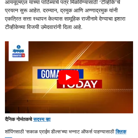
आययूएमएल यांच्या पाठिंब्याचे पत्र मिळविण्यासाठी ‘टीव्हीके’चे
प्रयत्न सुरू आहेत. दरम्यान, द्रमुक आणि अण्णाद्रमुक यांनी
एकत्रित सत्ता स्थापन केल्यास सामूहिक राजीनामे देण्याचा इशारा
टीव्हीकेच्या विजयी उमेदवारांनी दिला आहे.
दैनिक गोमंतकचे
सदस्य व्हा
शॉपिंगसाठी 'सकाळ प्राईम डील्स'च्या भन्नाट ऑफर्स पाहण्यासाठी
क्लिक