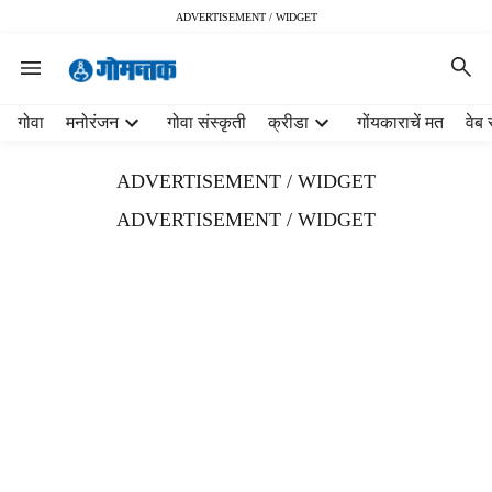
ADVERTISEMENT / WIDGET
H
गोवा
मनोरंजन
गोवा संस्कृती
क्रीडा
गोंयकाराचें मत
वेब 
e
a
ADVERTISEMENT / WIDGET
d
e
ADVERTISEMENT / WIDGET
r
m
e
n
u
i
t
e
m
s