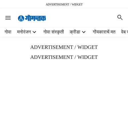
ADVERTISEMENT / WIDGET
H
गोवा
मनोरंजन
गोवा संस्कृती
क्रीडा
गोंयकाराचें मत
वेब 
e
a
ADVERTISEMENT / WIDGET
d
e
ADVERTISEMENT / WIDGET
r
m
e
n
u
i
t
e
m
s