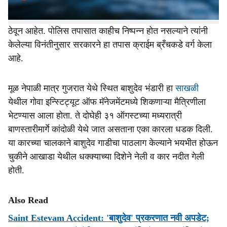
पोलिसांनी शोधासाठी यंत्रणा पणास लावली, मात्र तपासाची दिशा
मिळालेली नाही. बाशुदेवचे वडील व भाऊ हे तपास यंत्रणेवर लक्ष
ठेवून आहेत. पोलिस तपासात काहीच निष्पन्न होत नसल्याने त्यांनी
केलेल्या विनंतीनुसार सरकारने हा तपास क्राईम ब्रँचकडे वर्ग केला
आहे.
मूळ नेपाळी मात्र गुजरात येथे स्थित बाशुदेव भंडारी हा
साखळी
येथील गोवा इन्‍स्टिट्यूट ऑफ मॅनेजमेंटमध्ये शिकणाऱ्या मैत्रिणीला
भेटण्यास आला होता. ते दोघेही ३१ ऑगस्टच्या मध्यरात्री
बाणस्तारीमार्गे कांदोळी येथे जात असताना एका कारला धडक दिली.
या कारच्या चालकाने बाशुदेव गाडीचा पाठलाग केल्याने भयभीत होऊन
चुकीने आखाडा येथील धक्क्याच्या दिशेने नेली व कार नदीत गेली
होती.
Also Read
Saint Estevam Accident: 'बाशुदेव' प्रकरणात नवी अपडेट;