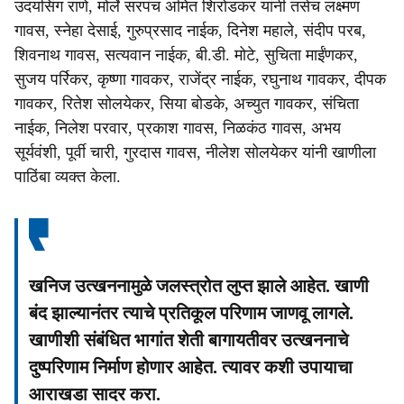
उदयसिंग राणे, मोर्ले सरपंच अमित शिरोडकर यांनी तसेच लक्ष्मण
गावस, स्नेहा देसाई, गुरुप्रसाद नाईक, दिनेश महाले, संदीप परब,
शिवनाथ गावस, सत्यवान नाईक, बी.डी. मोटे, सुचिता माईंणकर,
सुजय पर्रिकर, कृष्णा गावकर, राजेंद्र नाईक, रघुनाथ गावकर, दीपक
गावकर, रितेश सोलयेकर, सिया बोडके, अच्युत गावकर, संचिता
नाईक, निलेश परवार, प्रकाश गावस, निळकंठ गावस, अभय
सूर्यवंशी, पूर्वी चारी, गुरदास गावस, नीलेश सोलयेकर यांनी खाणीला
पाठिंबा व्यक्त केला.
खनिज उत्खननामुळे जलस्त्रोत लुप्त झाले आहेत. खाणी
बंद झाल्यानंतर त्याचे प्रतिकूल परिणाम जाणवू लागले.
खाणीशी संबंधित भागांत शेती बागायतीवर उत्खननाचे
दुष्परिणाम निर्माण होणार आहेत. त्यावर कशी उपायाचा
आराखडा सादर करा.