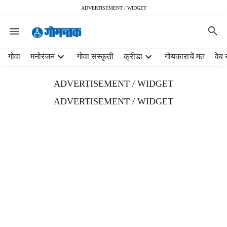
ADVERTISEMENT / WIDGET
H
गोवा
मनोरंजन
गोवा संस्कृती
क्रीडा
गोंयकाराचें मत
वेब 
e
a
ADVERTISEMENT / WIDGET
d
e
ADVERTISEMENT / WIDGET
r
m
e
n
u
i
t
e
m
s