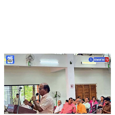
c
i
a
l
s
Solaye Honda
-
Dainik Gomantak
h
वाळपई: स्थानिकांना रोजगार देण्याबाबत आणि पर्यावरण रक्षणासंबंधी
a
खाण कंपनी हमी देत असेल तर खाणीला पाठिंबा राहिल, अशी भूमिका
r
सोलये परिसरातील ग्रामस्थांनी जनसुनावणीवेळी जोरदारपणे मांडली.
e
सुरुवातीला आयोजकांच्या वतीने या संपूर्ण खाण ब्लॉकची सविस्तरपणे
माहिती देण्यात आली. सदर ब्लॉकचे खनिज उत्खननाचे काम
अग्रवंशी
कंपनी
तून करण्यात येणार आहे. यासाठी ६१ हेक्टर क्षेत्रात