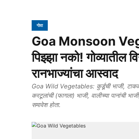
गोवा
Goa Monsoon Vegeta
पिझ्झा नको! गोव्यातील विद्
रानभाज्यांचा आस्वाद
Goa Wild Vegetables: कुर्डूची भाजी, टाकळ्याच
करटूलांची (फागला) भाजी, वालीच्या पानांची भाज
समावेश होता.