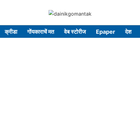
क्रीडा
गोंयकाराचें मत
वेब स्टोरीज
Epaper
देश