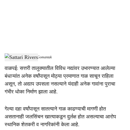
c
i
a
l
s
Sattari Rivers
-
Dainik Gomantak
h
वाळपई: सत्तरी तालुक्यातील विविध नद्यांवर उभारण्यात आलेल्या
a
बंधाऱ्यांत अनेक वर्षांपासून मोठ्या प्रमाणात गाळ साचून राहिला
r
असून, तो अद्याप उपसला नसल्याने यंदाही अनेक गावांना पुराचा
गंभीर धोका निर्माण झाला आहे.
e
गेल्या दहा वर्षांपासून सातत्याने गाळ काढण्याची मागणी होत
असतानाही जलसिंचन खात्याकडून दुर्लक्ष होत असल्याचा आरोप
स्थानिक शेतकरी व नागरिकांनी केला आहे.