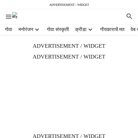
ADVERTISEMENT / WIDGET
H
गोवा
मनोरंजन
गोवा संस्कृती
क्रीडा
गोंयकाराचें मत
वेब 
e
a
ADVERTISEMENT / WIDGET
d
e
ADVERTISEMENT / WIDGET
r
m
e
n
u
i
t
e
m
s
ADVERTISEMENT / WIDGET