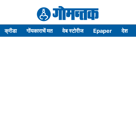
क्रीडा
गोंयकाराचें मत
वेब स्टोरीज
Epaper
देश