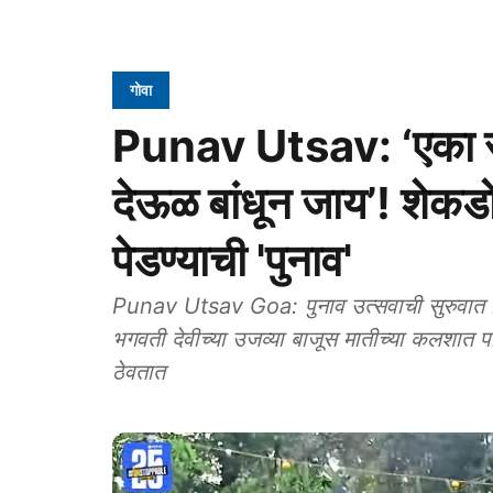
गोवा
Punav Utsav: ‘एका रा
देऊळ बांधून जाय’! शेकडो 
पेडण्याची 'पुनाव'
Punav Utsav Goa: पुनाव उत्सवाची सुरुवात वि
भगवती देवीच्या उजव्या बाजूस मातीच्या कलशात पा
ठेवतात