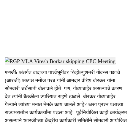
c
i
a
l
s
RGP MLA Viresh Borkar skipping CEC Meeting
-
Dainik Gomantak
h
पणजी:
अंतर्गत वादाच्या पार्श्वभूमीवर रिव्होल्युशनरी गोवन्स पक्षाचे
a
(आरजी) अध्यक्ष मनोज परब यांनी आमदार वीरेश बोरकर यांना
r
सोमवारी चर्चेसाठी बोलावले होते. पण, गोव्याबाहेर असल्याचे कारण
देत त्यांनी बैठकीला उपस्थित राहणे टाळले. बोरकर गोव्याबाहेर
e
गेल्याने त्यांच्या मनात नेमके काय चालले आहे? असा प्रश्न पक्षाच्या
राज्यभरातील कार्यकर्त्यांना पडला आहे. 'पूर्वनियोजित काही कार्यक्रम
असल्याने 'आरजी'च्या केंद्रीय कार्यकारी समितीने सोमवारी आयोजित