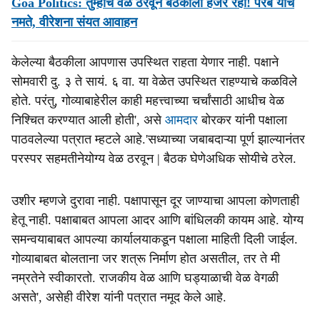
Goa Politics: तुम्हीच वेळ ठरवून बैठकीला हजर रहा! परब यांचे
नमते, वीरेशना संयत आवाहन
केलेल्या बैठकीला आपणास उपस्थित राहता येणार नाही. पक्षाने
सोमवारी दु. ३ ते सायं. ६ वा. या वेळेत उपस्थित राहण्याचे कळविले
होते. परंतु, गोव्याबाहेरील काही महत्त्वाच्या चर्चांसाठी आधीच वेळ
निश्चित करण्यात आली होती', असे
आमदार
बोरकर यांनी पक्षाला
पाठवलेल्या पत्रात म्हटले आहे.'सध्याच्या जबाबदाऱ्या पूर्ण झाल्यानंतर
परस्पर सहमतीनेयोग्य वेळ ठरवून | बैठक घेणेअधिक सोयीचे ठरेल.
उशीर म्हणजे दुरावा नाही. पक्षापासून दूर जाण्याचा आपला कोणताही
हेतू नाही. पक्षाबाबत आपला आदर आणि बांधिलकी कायम आहे. योग्य
समन्वयाबाबत आपल्या कार्यालयाकडून पक्षाला माहिती दिली जाईल.
गोव्याबाबत बोलताना जर शत्रू निर्माण होत असतील, तर ते मी
नम्रतेने स्वीकारतो. राजकीय वेळ आणि घड्याळाची वेळ वेगळी
असते', असेही वीरेश यांनी पत्रात नमूद केले आहे.