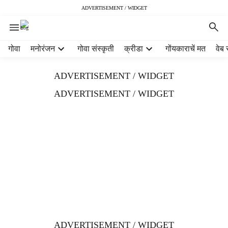
ADVERTISEMENT / WIDGET
H
गोवा
मनोरंजन
गोवा संस्कृती
क्रीडा
गोंयकाराचें मत
वेब 
e
a
ADVERTISEMENT / WIDGET
d
e
ADVERTISEMENT / WIDGET
r
m
e
n
u
i
t
e
m
s
ADVERTISEMENT / WIDGET