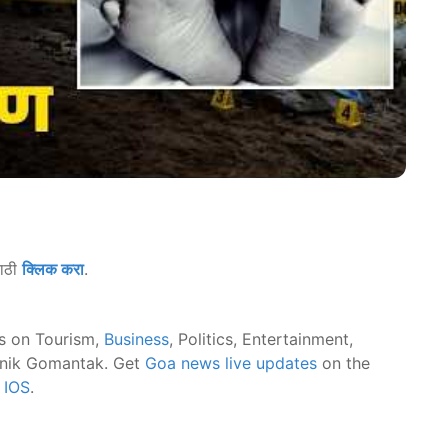
साठी
क्लिक करा
.
s on Tourism,
Business
, Politics, Entertainment,
nik Gomantak. Get
Goa news live updates
on the
d
IOS
.