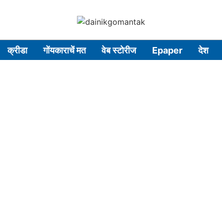
क्रीडा
गोंयकाराचें मत
वेब स्टोरीज
Epaper
देश