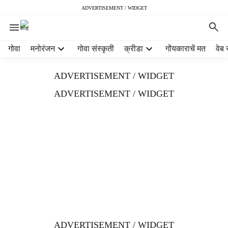
ADVERTISEMENT / WIDGET
H
गोवा
मनोरंजन
गोवा संस्कृती
क्रीडा
गोंयकाराचें मत
वेब 
e
a
ADVERTISEMENT / WIDGET
d
e
ADVERTISEMENT / WIDGET
r
m
e
n
u
i
t
e
m
s
ADVERTISEMENT / WIDGET