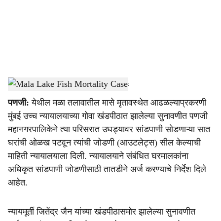
i
a
l
s
Mala Lake Fish Mortality Case
-
Dainik Gomantak
h
पणजी:
येथील मळा तलावातील मासे मृतावस्थेत आढळल्याप्रकरणी
a
मुंबई उच्च न्यायालयाच्या गोवा खंडपीठात झालेल्या सुनावणीत पणजी
r
महानगरपालिकेने त्‍या परिसरात उघड्यावर सांडपाणी सोडणाऱ्या सात
घरांची ओळख पटवून त्यांची जोडणी (आउटलेट्स) सील केल्याची
e
माहिती न्यायालयाला दिली. न्यायालयाने संबंधित घरमालकांना
अधिकृत सांडपाणी जोडणीसाठी तातडीने अर्ज करण्याचे निर्देश दिले
आहेत.
न्यायमूर्ती जितेंद्र जैन यांच्या खंडपीठासमोर झालेल्या सुनावणीत