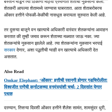
बस्तान मांडून त्या ठिकाणी मोठ्या प्रमाणात शेतीची नुकसानी केली.
शेतकरी आपल्या शेतामध्ये जाण्यास घाबरतात. आता शेताबरोबरच
ओंकार हत्तीने पोफळी-केळींची नासधूस करायला सुरुवात केली आहे.
तर दुसऱ्या बाजूने वन खात्याचे अधिकारी वारंवार शेतकऱ्यांना आवाहन
करतात की तुम्ही जमाव करून शेताच्या मळ्यात जाऊ नका. ज्या
शेतकऱ्यांचे नुकसान झालेले आहे. त्या शेतकऱ्यांना नुकसान भरपाई
सरकार
देणार, अशा पद्धतीची ग्वाही वन खात्याचे अधिकारी देत
असतात.
Also Read
Omkar Elephant: ‘ओंकार’ हत्तीची रवानगी होणार गडचिरोलीत!
विश्वजीत राणेंची कर्नाटकच्या वनमंत्र्यांशी चर्चा; 2 दिवसांत येणार
पथक
दरम्यान, तिसऱ्या दिवशी ओंकार हत्तीने शैलेश सामंत, शामसुंदर धुरी,