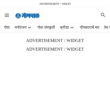
ADVERTISEMENT / WIDGET
H
गोवा
मनोरंजन
गोवा संस्कृती
क्रीडा
गोंयकाराचें मत
वेब 
e
a
ADVERTISEMENT / WIDGET
d
e
ADVERTISEMENT / WIDGET
r
m
e
n
u
i
t
e
m
s