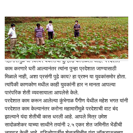
l
s
3
h
a
काणकोण
r
कष्ट करण्याची इच्छा असेल त्याला वाट सापडत असते. करोना
e
महामारीमुळे अनेकांवर बेकारीची कुऱ्हाड कोसळली आहे. परदेशात
काम करणारे घरी आल्यानंतर त्यांना पुन्हा प्रदेशात जाण्यासाठी
मिळाले नाही, अशा प्रसंगी पुढे काय? हा प्रश्न या युवकांसमोर होता.
त्यांपैकी काणकोण मधील काही युवकांनी हार न मानता आपल्या
पारंपरिक शेती व्यवसायाला आपलेसे केले.
परदेशात काम करून आलेल्या कुंभेगाळ पैंगीण येथील महेश भगत यांनी
परदेशात काम केल्यानंतर करोना महामारीमुळे परदेशाची वाट बंद
झाल्याने यंदा शेतीची कास धरली आहे. आपले मित्र उमेश
सादोळशेकर याच्या साथीने तयांनी २.५ एकर शेत जमिनीत भेंडीची
लागवड केली आहे. वडिलोपार्जीत शेतजमिनीत यंदा लॉकडाऊनच्या