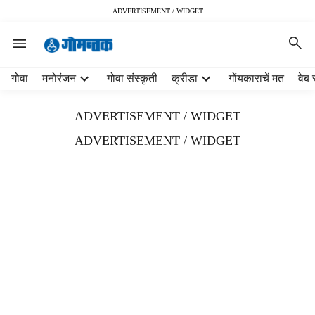
ADVERTISEMENT / WIDGET
H
गोवा
मनोरंजन
गोवा संस्कृती
क्रीडा
गोंयकाराचें मत
वेब 
e
a
ADVERTISEMENT / WIDGET
d
e
ADVERTISEMENT / WIDGET
r
m
e
n
u
i
t
e
m
s