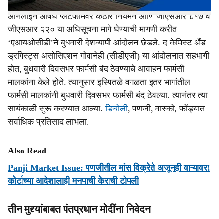
ऑनलाईन औषध प्लॅटफॉर्मवर कठोर नियमन आणि जीएसआर ८१७ व
जीएसआर २२० या अधिसूचना मागे घेण्याची मागणी करीत
‘एआयओसीडी’ने बुधवारी देशव्‍यापी आंदोलन छेडले. द केमिस्ट अँड
ड्रगिस्ट्स असोसिएशन गोवानेही (सीडीएजी) या आंदोलनात सहभागी
होत, बुधवारी दिवसभर फार्मसी बंद ठेवण्‍याचे आवाहन फार्मसी
मालकांना केले होते. त्‍यानुसार इस्‍पितळे वगळता इतर भागांतील
फार्मसी मालकांनी बुधवारी दिवसभर फार्मसी बंद ठेवल्‍या. त्‍यानंतर त्‍या
सायंकाळी सुरू करण्‍यात आल्‍या.
डिचोली
, पणजी, वास्‍को, फोंड्यात
सर्वाधिक प्रतिसाद लाभला.
Also Read
Panji Market Issue: पणजीतील मांस विक्रेते अजूनही वाऱ्यावर!
कोर्टाच्या आदेशालाही मनपाची केराची टोपली
तीन मुद्द्यांबाबत पंतप्रधान मोदींना निवेदन