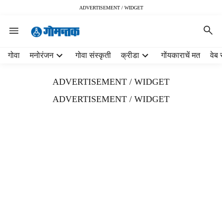
ADVERTISEMENT / WIDGET
H
गोवा
मनोरंजन
गोवा संस्कृती
क्रीडा
गोंयकाराचें मत
वेब 
e
a
ADVERTISEMENT / WIDGET
d
e
ADVERTISEMENT / WIDGET
r
m
e
n
u
i
t
e
m
s