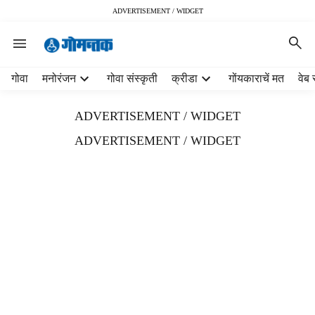
ADVERTISEMENT / WIDGET
H
गोवा
मनोरंजन
गोवा संस्कृती
क्रीडा
गोंयकाराचें मत
वेब 
e
a
ADVERTISEMENT / WIDGET
d
e
ADVERTISEMENT / WIDGET
r
m
e
n
u
i
t
e
m
s