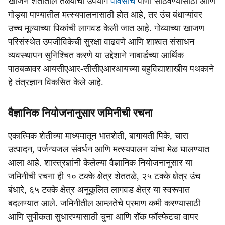
खाजन शेतीतील तळ्याचा उपयोग
पावसाचे
पाणी साठवण्यासाठी आणि
गोड्या पाण्यातील मत्स्यपालनासाठी होत आहे, तर उंच बंधाऱ्यांवर
उच्च मूल्याच्या पिकांची लागवड केली जात आहे. गोव्याच्या खाजण
परिसंस्थेत उपजीविकेची सुरक्षा वाढवणे आणि शाश्वत संसाधन
व्यवस्थापन सुनिश्चित करणे या उद्देशाने नाबार्डच्या आर्थिक
पाठबळावर आयसीएआर-सीसीएआरआयच्या बहुविद्याशाखीय पथकाने
हे तंत्रज्ञान विकसित केले आहे.
वैज्ञानिक नियोजनानुसार जमिनीची रचना
एकात्मिक शेतीच्या माध्यमातून भातशेती, बागायती पिके, चारा
उत्पादन, पर्जन्यजल संवर्धन आणि मत्स्यपालन यांचा मेळ घालण्यात
आला आहे. शास्त्रज्ञांनी केलेल्या वैज्ञानिक नियोजनानुसार या
जमिनीची रचना ही १० टक्के क्षेत्र शेततळे, २५ टक्के क्षेत्र उंच
बंधारे, ६५ टक्के क्षेत्र अनुकूलित लागवड क्षेत्र या स्वरूपात
बदलण्यात आले. जमिनीतील आम्लतेचे प्रमाण कमी करण्यासाठी
आणि सुपीकता सुधारण्यासाठी चुना आणि रॉक फॉस्फेटचा वापर