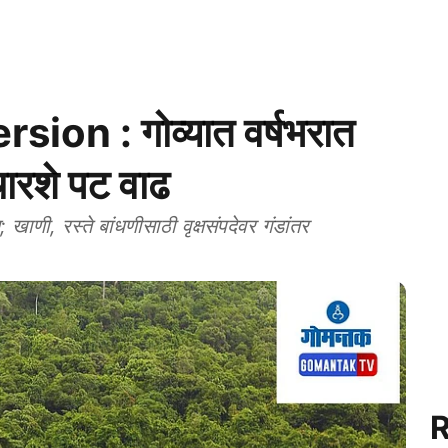
on : गोव्यात वर्षभरात
 चारशे पट वाढ
ाणी, रस्ते बांधणीसाठी वृक्षसंपदेवर गंडांतर
R