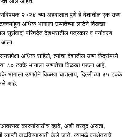
तज्ज्ञ आले आहेत.
्यावरणविषयक २०२४ च्या अहवालात पुणे हे देशातील एक उष्ण
क्क्यांहून अधिक भागाला उष्णतेच्या लाटेने विळखा
ाल सुसंवाद’ परिषदेत देशभरातील पत्रकार व पर्यावरण
ात आला.
सपेक्षा अधिक राहिले, त्यांचा देशातील उष्ण केंद्रांमध्ये
्या ८० टक्के भागाला उष्णतेचा विळखा पडला आहे.
के भागाला उष्णतेने विळखा घातलाय, दिल्लीच्या ३५ टक्के
सले आहे.
व अतिआवश्‍यक कारणांसाठीच व्हावे, अशी तरतूद असता,
व्याप्ती वाढविण्यासाठी केले जाते. त्यामुळे वनक्षेत्राचे