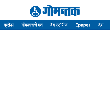
क्रीडा
गोंयकाराचें मत
वेब स्टोरीज
Epaper
देश