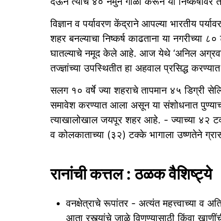
देऊन त्याचे ४० नमुने गोळा करून या निष्कर्षावर 
विज्ञान व पर्यावरण केंद्राने आपल्या भारतीय पर
शहर बनल्याचा निष्कर्ष काढताना या नगरीच्या ८० ट
घातल्याचे नमूद केले आहे. आज येथे ‘अनिल अग्रव
तज्ज्ञांच्या उपस्थितीत हा अहवाल प्रसिद्ध करण्य
सलग १० वर्षे ज्या शहराचे तापमान ४५ डिग्री सेल्सिय
समावेश करण्यात आला असून या संशोधनात पुण्याच
त्याखालोखाल जयपूर शहर आहे. - ज्याच्या ४२ टक्
व कोलकाताच्या (३२) टक्के भागाला उष्णतेने ग्रा
रानांची कत्तल : ठळक वैशिष्ट्ये
वनक्षेत्राचे रूपांतर - अत्यंत महत्त्वाच्या 
आता रस्त्यांचे जाळे विणण्यासाठी किंवा खाणींची 