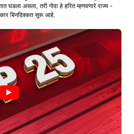
माणात घडला असला, तरी गोवा हे हरित म्हणवणारे राज्य -
रकार बिनदिक्कत सुरू आहे.