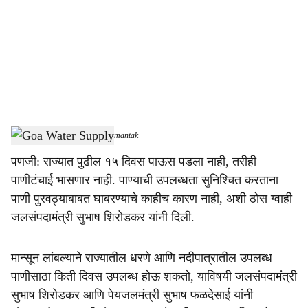
c
i
a
l
s
Goa Water Supply
-
Dainik Gomantak
h
पणजी: राज्यात पुढील १५ दिवस पाऊस पडला नाही, तरीही
a
पाणीटंचाई भासणार नाही. पाण्याची उपलब्धता सुनिश्चित करताना
r
पाणी पुरवठ्याबाबत घाबरण्याचे काहीच कारण नाही, अशी ठोस ग्वाही
जलसंपदामंत्री सुभाष शिरोडकर यांनी दिली.
e
मान्सून लांबल्याने राज्यातील धरणे आणि नदीपात्रातील उपलब्ध
पाणीसाठा किती दिवस उपलब्ध होऊ शकतो, याविषयी जलसंपदामंत्री
सुभाष शिरोडकर आणि पेयजलमंत्री सुभाष फळदेसाई यांनी