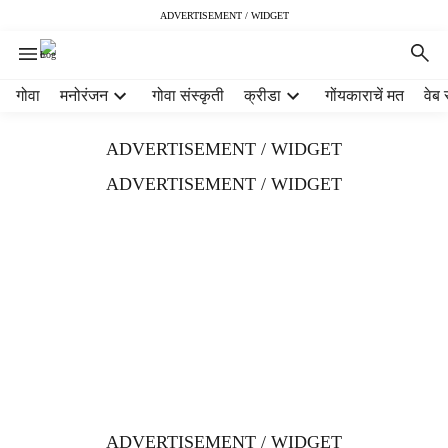
ADVERTISEMENT / WIDGET
H
गोवा
मनोरंजन
गोवा संस्कृती
क्रीडा
गोंयकाराचें मत
वेब 
e
a
ADVERTISEMENT / WIDGET
d
e
ADVERTISEMENT / WIDGET
r
m
e
n
u
i
t
e
m
s
ADVERTISEMENT / WIDGET