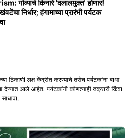
m: गोव्याचे किनारे 'दलालमुक्त' होणार!
खंवटेंचा निर्धार; हंगामाच्या प्रारंभी पर्यटक
वा
वाच्या ठिकाणी लक्ष केंद्रीत करण्‍याचे तसेच पर्यटकांना बाधा
ना देण्‍यात आले आहेत. पर्यटकांनी कोणत्याही तक्रारी किंवा
क साधावा.