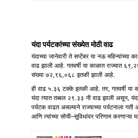
यंदा पर्यटकांच्‍या संख्‍येत मोठी वाढ
यंदाच्‍या जानेवारी ते सप्टेंबर या नऊ महिन्‍यांच्‍या का
वाढ झाली आहे. गतवर्षी या काळात राज्‍यात ६९,२
संख्‍या ७२,९६,०६८ इतकी झाली आहे.
ही वाढ ५.३६ टक्‍के इतकी आहे. तर, गतवर्षी या 
यंदा त्‍यात तब्बल २९.३३ नी वाढ झाली असून, यं
पर्यटक वाढत असल्‍याने राज्‍याच्‍या पर्यटनाला गती 
आणि त्‍यांच्‍या सोयी–सुविधांवर परिणाम करणाऱ्या घट