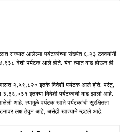
ळात राज्‍यात आलेल्‍या पर्यटकांच्‍या संख्‍येत ६.२३ टक्‍क्‍यांनी
४,९३८ देशी पर्यटक आले होते. यंदा त्‍यात वाढ होऊन ही
काळात २,५९,८२० इतके विदेशी पर्यटक आले होते. परंतु,
दा ३,३६,०३१ इतक्‍या विदेशी पर्यटकांची वाढ झाली आहे.
आलेली आहे. त्‍यामुळे पर्यटक खाते पर्यटकांची सुरक्षितता
नांवर लक्ष ठेवून आहे, असेही खात्‍याने म्‍हटले आहे.