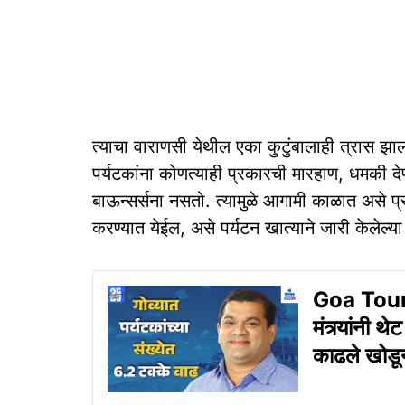
त्‍याचा वाराणसी येथील एका कुटुंबालाही त्रास झाल
पर्यटकांना कोणत्याही प्रकारची मारहाण, धमकी देण्‍य
बाऊन्‍सर्सना नसतो. त्‍यामुळे आगामी काळात असे 
करण्‍यात येईल, असे पर्यटन खात्‍याने जारी केलेल्‍य
Goa Tourism
मंत्र्यांनी
काढले खोडू