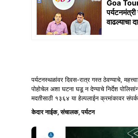
Goa Touris
पर्यटनमंत्री 
वाढल्याचा दा
पर्यटनस्‍थळांवर दिवस-रात्र गस्त ठेवण्‍याचे, महत्त्
पोहोचेल अशा घटना घडू न देण्‍याचे निर्देश पोलिसां
मदतीसाठी १३६४ या हेल्‍पलाईन क्रमांकावर संपर्
केदार नाईक, संचालक, पर्यटन