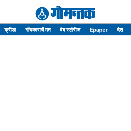
क्रीडा
गोंयकाराचें मत
वेब स्टोरीज
Epaper
देश