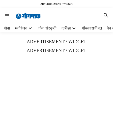
ADVERTISEMENT / WIDGET
H
गोवा
मनोरंजन
गोवा संस्कृती
क्रीडा
गोंयकाराचें मत
वेब 
e
a
ADVERTISEMENT / WIDGET
d
e
ADVERTISEMENT / WIDGET
r
m
e
n
u
i
t
e
m
s