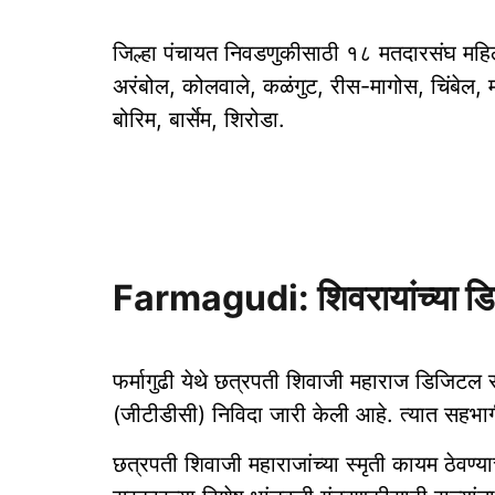
जिल्हा पंचायत निवडणुकीसाठी १८ मतदारसंघ महिला
अरंबोल, कोलवाले, कळंगुट, रीस-मागोस, चिंबेल, म
बोरिम, बार्सेम, शिरोडा.
Farmagudi: शिवरायांच्‍या डिज
फर्मागुढी येथे छत्रपती शिवाजी महाराज डिजिटल सं
(जीटीडीसी) निविदा जारी केली आहे. त्‍यात सहभागी 
छत्रपती शिवाजी महाराजांच्‍या स्‍मृती कायम ठेवण्‍याच्‍