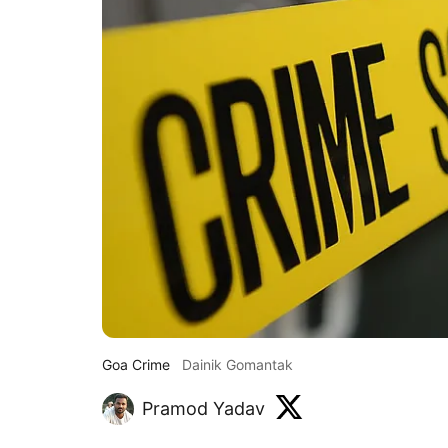
Goa Crime
Dainik Gomantak
Pramod Yadav