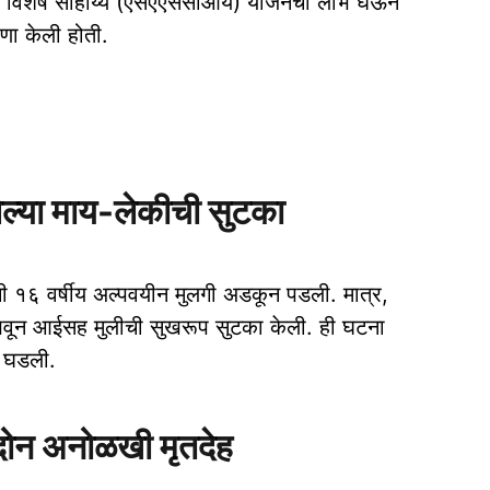
ांना विशेष साहाय्य (एसएएससीआय) योजनेचा लाभ घेऊन
षणा केली होती.
ल्या माय-लेकीची सुटका
ी १६ वर्षीय अल्पवयीन मुलगी अडकून पडली. मात्र,
ाखवून आईसह मुलीची सुखरूप सुटका केली. ही घटना
े घडली.
ोन अनोळखी मृतदेह