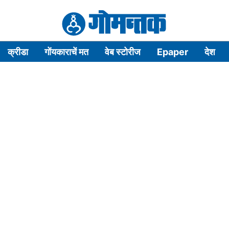
क्रीडा
गोंयकाराचें मत
वेब स्टोरीज
Epaper
देश