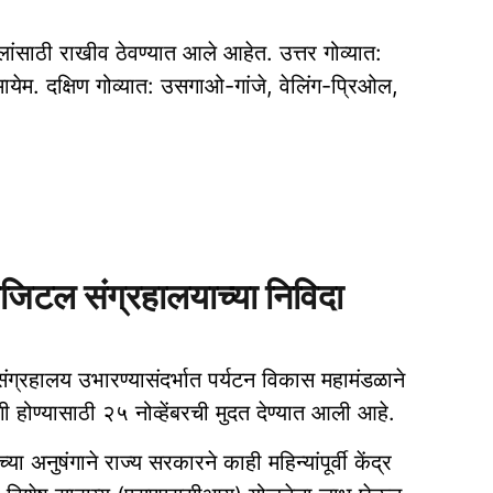
ंसाठी राखीव ठेवण्यात आले आहेत. उत्तर गोव्यात:
ायेम. दक्षिण गोव्यात: उसगाओ-गांजे, वेलिंग-प्रिओल,
िटल संग्रहालयाच्‍या निविदा
ग्रहालय उभारण्‍यासंदर्भात पर्यटन विकास महामंडळाने
होण्‍यासाठी २५ नोव्‍हेंबरची मुदत देण्‍यात आली आहे.
या अनुषंगाने राज्‍य सरकारने काही महिन्‍यांपूर्वी केंद्र