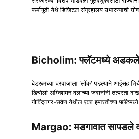
सरकारच्‍या विशेष भांडवली गुंतवणुकीसाठी राज्य
फर्मागुढी येथे डिजिटल संग्रहालय उभारण्‍याची घो
Bicholim: फ्लॅटमध्ये अडकले
बेडरूमच्या दरवाजाला ‘लॉक’ पडल्याने आईसह तिच
डिचोली अग्निशमन दलाच्या जवानांनी तत्परता द
गोविंदनगर-सर्वण येथील एका इमारतीच्या फ्लॅटमध्य
Margao: मडगावात सापडले द