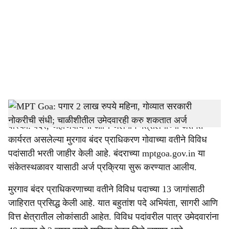
c
i
a
l
s
Mormugao Port Authority
-
Dainik Gomantak
h
वास्को: बंदरे, जहाजबांधणी आणि जलमार्ग मंत्रालयाच्या अंतर्गत
a
कार्यरत असलेल्या मुरगाव बंदर प्राधिकरण गोवाच्या वतीने विविध
r
पदांसाठी भरती जाहीर केली आहे. बंदराच्या mptgoa.gov.in या
संकेतस्थळावर यासाठी अर्ज प्रक्रिया सुरू करण्यात आलीय.
e
मुरगाव बंदर प्राधिकरणाच्या वतीने विविध पदाच्या 13 जागांसाठी
जाहिरात प्रसिद्ध केली आहे. यात बहुतांश पदे अभियंता, सागरी आणि
वित्त क्षेत्रातील लोकांसाठी आहेत. विविध पदांवरील पात्र उमेदवारांना