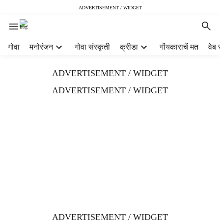
ADVERTISEMENT / WIDGET
H
गोवा
मनोरंजन
गोवा संस्कृती
क्रीडा
गोंयकाराचें मत
वेब 
e
a
ADVERTISEMENT / WIDGET
d
e
ADVERTISEMENT / WIDGET
r
m
e
n
u
i
t
e
m
s
ADVERTISEMENT / WIDGET