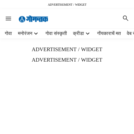
ADVERTISEMENT / WIDGET
H
गोवा
मनोरंजन
गोवा संस्कृती
क्रीडा
गोंयकाराचें मत
वेब 
e
a
ADVERTISEMENT / WIDGET
d
e
ADVERTISEMENT / WIDGET
r
m
e
n
u
i
t
e
m
s