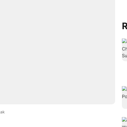
R
tak