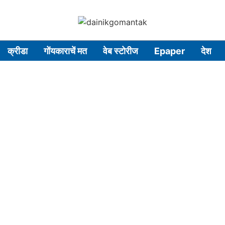
क्रीडा
गोंयकाराचें मत
वेब स्टोरीज
Epaper
देश