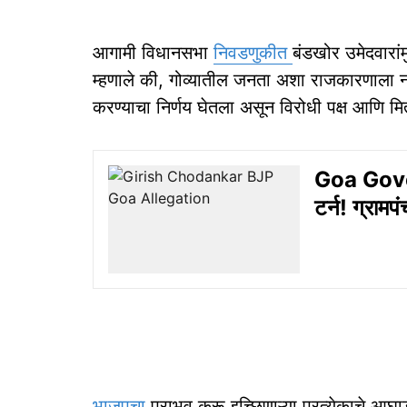
आगामी विधानसभा
निवडणुकीत
बंडखोर उमेदवारां
म्हणाले की, गोव्यातील जनता अशा राजकारणाला न
करण्याचा निर्णय घेतला असून विरोधी पक्ष आणि मित्
Goa Gover
टर्न! ग्रामप
भाजपचा
पराभव करू इच्छिणाऱ्या प्रत्येकाचे आघाडीत