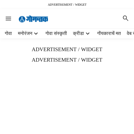
ADVERTISEMENT / WIDGET
H
गोवा
मनोरंजन
गोवा संस्कृती
क्रीडा
गोंयकाराचें मत
वेब 
e
a
ADVERTISEMENT / WIDGET
d
e
ADVERTISEMENT / WIDGET
r
m
e
n
u
i
t
e
m
s