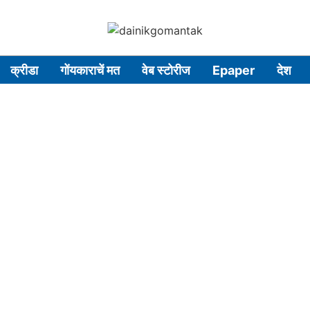
क्रीडा
गोंयकाराचें मत
वेब स्टोरीज
Epaper
देश