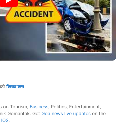
साठी
क्लिक करा
.
s on Tourism,
Business
, Politics, Entertainment,
nik Gomantak. Get
Goa news live updates
on the
d
IOS
.