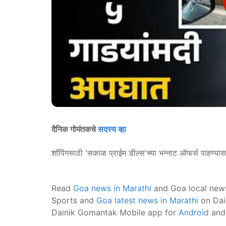
दैनिक गोमंतकचे
सदस्य व्हा
शॉपिंगसाठी 'सकाळ प्राईम डील्स'च्या भन्नाट ऑफर्स पाहण्या
Read
Goa news in Marathi
and Goa local new
Sports and
Goa latest news in Marathi
on Dai
Dainik Gomantak Mobile app for
Android
an