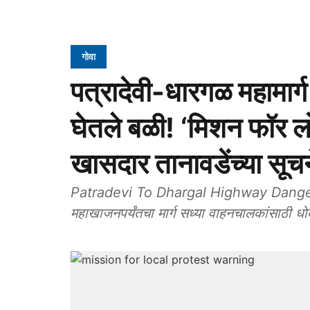
गोवा
पत्रादेवी-धारगळ महामार्
घेतले बळी! ‘मिशन फॉर 
खासदार तानावडेंच्या सूच
Patradevi To Dhargal Highway Danger: राष्
महाखाजनपर्यंतचा मार्ग सध्या वाहनचालकांसाठी 