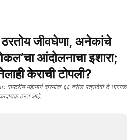
ग ठरतोय जीवघेणा, अनेकांचे
लोकल’चा आंदोलनाचा इशारा;
नेलाही केराची टोपली?
ट्रीय महामार्ग क्रमांक ६६ वरील पत्रादेवी ते धारगळ
धोकादायक ठरत आहे.