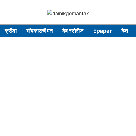
क्रीडा
गोंयकाराचें मत
वेब स्टोरीज
Epaper
देश