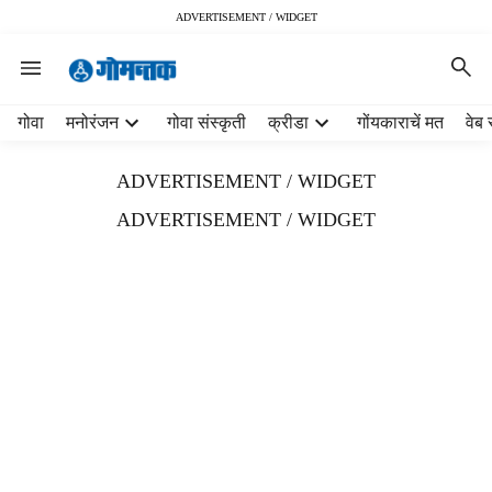
ADVERTISEMENT / WIDGET
H
गोवा
मनोरंजन
गोवा संस्कृती
क्रीडा
गोंयकाराचें मत
वेब 
e
a
ADVERTISEMENT / WIDGET
d
e
ADVERTISEMENT / WIDGET
r
m
e
n
u
i
t
e
m
s