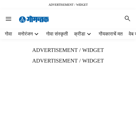
ADVERTISEMENT / WIDGET
H
गोवा
मनोरंजन
गोवा संस्कृती
क्रीडा
गोंयकाराचें मत
वेब 
e
a
ADVERTISEMENT / WIDGET
d
e
ADVERTISEMENT / WIDGET
r
m
e
n
u
i
t
e
m
s