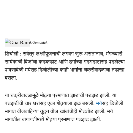
i
a
l
s
Goa Rain
-
Dainik Gomantak
h
डिचोली : सर्वत्र लक्ष्मीपूजनाची लगबग सुरू असतानाच, मंगळवारी
a
सायंकाळी विजांचा कडकडाट आणि ढगांच्या गडगडाटासह पडलेल्या
r
पावसावेळी मयेसह डिचोलीच्या काही भागांना चक्रीवादळाचा तडाखा
बसला.
e
या चक्रीवादळामुळे मोठ्या प्रमाणात झाडांची पडझड झाली. या
पडझडीची चार घरांसह एका गोठ्याला झळ बसली.
मये
सह डिचोली
भागात वीजवाहिन्या तुटून वीज खांबांचीही मोडतोड झाली. मये
भागातील बागायतींमध्ये मोठ्या प्रमाणात पडझड झाली.