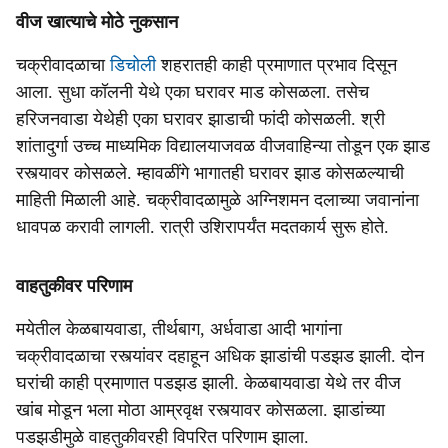
वीज खात्याचे मोठे नुकसान
चक्रीवादळाचा
डिचोली
शहरातही काही प्रमाणात प्रभाव दिसून
आला. सुधा कॉलनी येथे एका घरावर माड कोसळला. तसेच
हरिजनवाडा येथेही एका घरावर झाडाची फांदी कोसळली. श्री
शांतादुर्गा उच्च माध्यमिक विद्यालयाजवळ वीजवाहिन्या तोडून एक झाड
रस्त्यावर कोसळले. म्हावळींगे भागातही घरावर झाड कोसळल्याची
माहिती मिळाली आहे. चक्रीवादळामुळे अग्निशमन दलाच्या जवानांना
धावपळ करावी लागली. रात्री उशिरापर्यंत मदतकार्य सुरू होते.
वाहतुकीवर परिणाम
मयेतील केळबायवाडा, तीर्थबाग, अर्धवाडा आदी भागांना
चक्रीवादळाचा रस्त्यांवर दहाहून अधिक झाडांची पडझड झाली. दोन
घरांची काही प्रमाणात पडझड झाली. केळबायवाडा येथे तर वीज
खांब मोडून भला मोठा आम्रवृक्ष रस्त्यावर कोसळला. झाडांच्या
पडझडीमुळे वाहतुकीवरही विपरित परिणाम झाला.