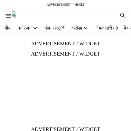
ADVERTISEMENT / WIDGET
H
गोवा
मनोरंजन
गोवा संस्कृती
क्रीडा
गोंयकाराचें मत
वेब 
e
a
ADVERTISEMENT / WIDGET
d
e
ADVERTISEMENT / WIDGET
r
m
e
n
u
i
t
e
m
s
ADVERTISEMENT / WIDGET