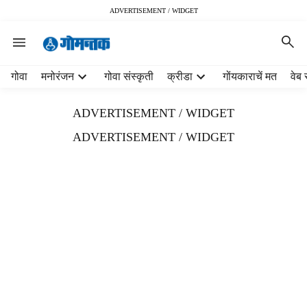
ADVERTISEMENT / WIDGET
H
गोवा
मनोरंजन
गोवा संस्कृती
क्रीडा
गोंयकाराचें मत
वेब 
e
a
ADVERTISEMENT / WIDGET
d
e
ADVERTISEMENT / WIDGET
r
m
e
n
u
i
t
e
m
s