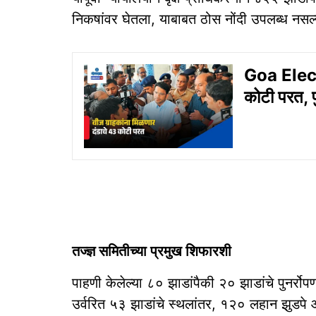
निकषांवर घेतला, याबाबत ठोस नोंदी उपलब्ध नसल्य
Goa Electr
कोटी परत, प
तज्ज्ञ समितीच्या प्रमुख शिफारशी
पाहणी केलेल्या ८० झाडांपैकी २० झाडांचे पुनर्रोपण
उर्वरित ५३ झाडांचे स्थलांतर, १२० लहान झुडपे आणि