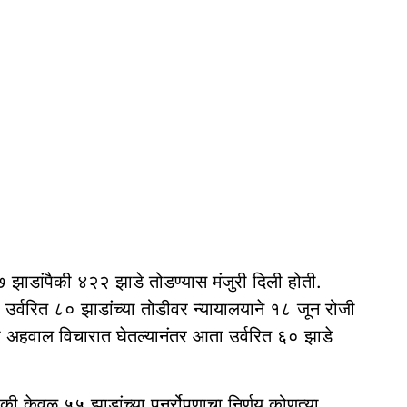
७ झाडांपैकी ४२२ झाडे तोडण्यास मंजुरी दिली होती.
र्वरित ८० झाडांच्या तोडीवर न्यायालयाने १८ जून रोजी
ीचा अहवाल विचारात घेतल्यानंतर आता उर्वरित ६० झाडे
पैकी केवळ ५५ झाडांच्या पुनर्रोपणाचा निर्णय कोणत्या