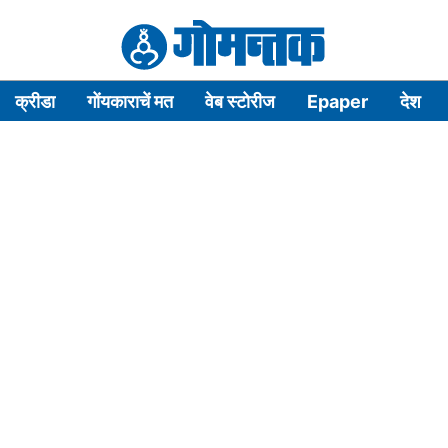
क्रीडा
गोंयकाराचें मत
वेब स्टोरीज
Epaper
देश