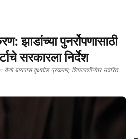
करण: झाडांच्या पुनर्रोपणासाठी
टाचे सरकारला निर्देश
णा बायपास वृक्षतोड प्रकरण; शिफारशींनंतर उर्वरित