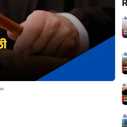
R
tak