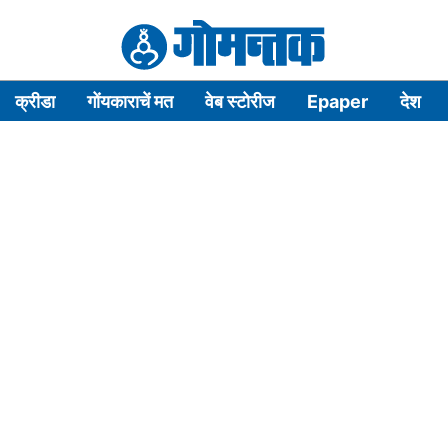
क्रीडा
गोंयकाराचें मत
वेब स्टोरीज
Epaper
देश