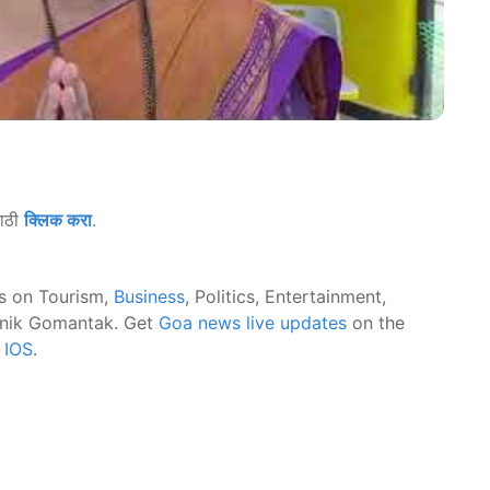
साठी
क्लिक करा
.
s on Tourism,
Business
, Politics, Entertainment,
nik Gomantak. Get
Goa news live updates
on the
d
IOS
.