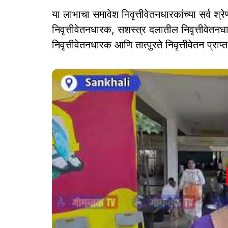
या लाभाचा समावेश निवृत्तीवेतनधारकांच्या सर्व श्र
निवृत्तीवेतनधारक, सशस्त्र दलातील निवृत्तीवेतनध
निवृत्तीवेतनधारक आणि तात्पुरते निवृत्तीवेतन प्राप