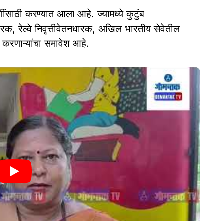
ेणींसाठी करण्यात आला आहे. ज्यामध्ये कुटुंब
ारक, रेल्वे निवृत्तीवेतनधारक, अखिल भारतीय सेवेतील
्त करणाऱ्यांचा समावेश आहे.