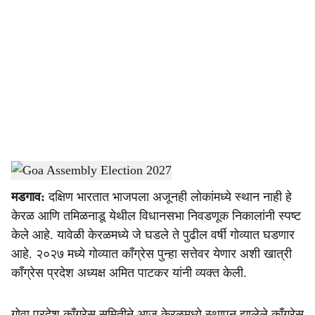
o
c
i
a
l
s
Amit Patkar
-
Dainik Gomantak
h
मडगाव:
दक्षिण भारतात भाजपला अजूनही लोकांमध्ये स्थान नाही हे
a
केरळ आणि तमिळनाडू येथील विधानसभा निवडणूक निकालांनी स्पष्ट
r
केले आहे. यावेळी केरळमध्ये जे घडले ते पुढील वर्षी गोव्यात घडणार
आहे. २०२७ मध्ये गोव्यात काँग्रेस पुन्हा सत्तेवर येणार अशी खात्री
e
काँग्रेस प्रदेश अध्यक्ष अमित पाटकर यांनी व्यक्त केली.
गोवा प्रदेश काँग्रेस समितीने आज केरळमध्ये स्थापन झालेले काँग्रेस