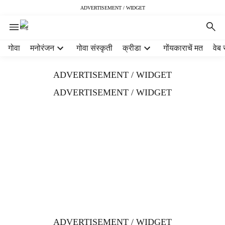
ADVERTISEMENT / WIDGET
H
गोवा
मनोरंजन
गोवा संस्कृती
क्रीडा
गोंयकाराचें मत
वेब 
e
a
ADVERTISEMENT / WIDGET
d
e
ADVERTISEMENT / WIDGET
r
m
e
n
u
i
t
e
m
s
ADVERTISEMENT / WIDGET