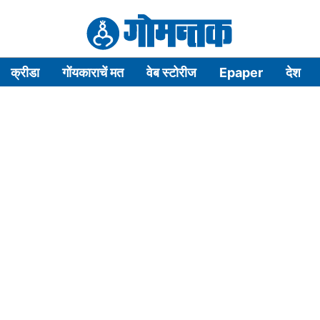
क्रीडा
गोंयकाराचें मत
वेब स्टोरीज
Epaper
देश