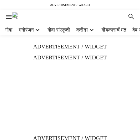
ADVERTISEMENT / WIDGET
H
गोवा
मनोरंजन
गोवा संस्कृती
क्रीडा
गोंयकाराचें मत
वेब 
e
a
ADVERTISEMENT / WIDGET
d
e
ADVERTISEMENT / WIDGET
r
m
e
n
u
i
t
e
m
s
ADVERTISEMENT / WIDGET