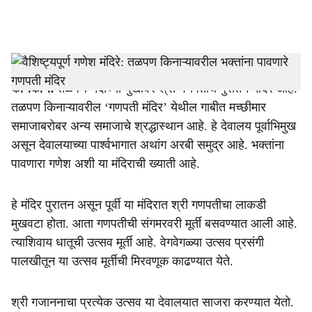
l
s
वैशिष्ट्यपूर्ण गणेश मंदिरे: तळपण किनाऱ्यावरील भक्तांना पावणारे गणपती मंदिर
h
काणकोण:
तळपण नदीच्या मुखावर श्री गणपतीचे पुरातन मंदिर आहे.
a
तळपण किनाऱ्यावरील ‘गणपती मंदिर’ येथील गाबीत मच्छीमार
r
समाजाबरोबर अन्य समाजाचे श्रद्धास्थान आहे. हे देवालय पूर्वाभिमुख
असून देवालयाच्या पार्श्वभागात अथांग अरबी समुद्र आहे. भक्तांना
e
पावणारा गणेश अशी या मंदिराची ख्याती आहे.
हे मंदिर पुरातन असून पूर्वी या मंदिरात श्री गणपतीचा लाकडी
मुखवटा होता. आता गणपतीची संगमरवरी मूर्ती बसवण्यात आली आहे.
त्याशिवाय धातूची उत्सव मूर्ती आहे. वेगवेगळ्या उत्सव प्रसंगी
पालखीतून या उत्सव मूर्तीची मिरवणूक काढण्यात येते.
श्री गजाननाचा प्रत्येक उत्सव या देवालयात साजरा करण्यात येतो.