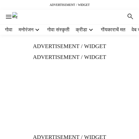
ADVERTISEMENT / WIDGET
H
गोवा
मनोरंजन
गोवा संस्कृती
क्रीडा
गोंयकाराचें मत
वेब 
e
a
ADVERTISEMENT / WIDGET
d
e
ADVERTISEMENT / WIDGET
r
m
e
n
u
i
t
e
m
s
ADVERTISEMENT / WIDGET