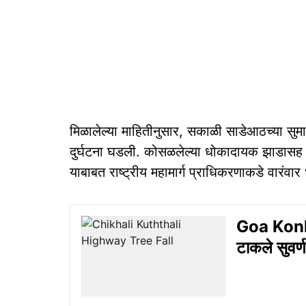
मिळालेल्‍या माहितीनुसार, सकाळी साडेआठच्या सुम
दुर्घटना घडली. कोसळलेल्‍या धोकादायक झाडासह 
याबाबत राष्‍ट्रीय महामार्ग प्राधिकरणाकडे वारंव
Goa Konkan
टाकले सुवर्