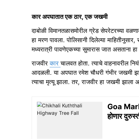
कार अपघातात एक ठार, एक जखमी
दाबोळी विमानतळासमोरील ग्रेड सेपरेटरच्या वळण
हा मरण पावला. पोलिसानी दिलेल्या माहितीनुसार, र
मध्यरात्री पावणेएकच्या सुमारास जात असताना 
राजवीर
कार
चालवत होता. त्‍याचे वाहनावरील निय
आदळली. या अपघात रमेश चौधरी गंभीर जखमी झा
त्‍याचा मृत्‍यू झाला. तर, राजवीर हा जखमी झाला आ
Goa Marke
होणार दुरुस