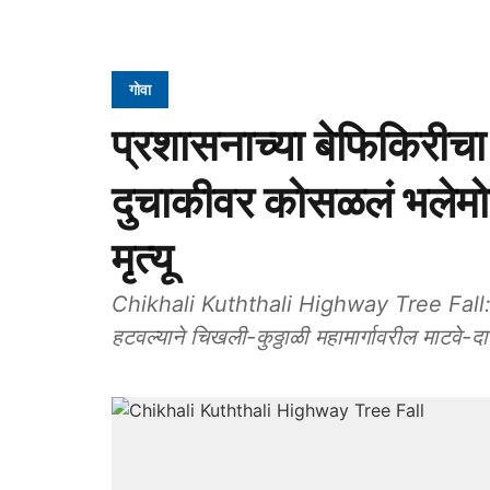
गोवा
प्रशासनाच्या बेफिकिरीचा
दुचाकीवर कोसळलं भलेमो
मृत्यू
Chikhali Kuththali Highway Tree Fall: वा
हटवल्‍याने चिखली-कुठ्ठाळी महामार्गावरील माटवे-द