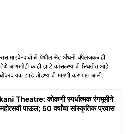
ारास माटवे-दाबोळी येथील सेंट अँथनी चॅपेलजवळ ही
तेथे आणखीही काही झाडे कोसळण्‍याची स्‍थितीत आहे.
ार धोकादायक झाडे तोडण्‍याची मागणी करण्‍यात आली.
i Theatre: कोकणी स्पर्धात्मक रंगभूमीने
णमहोत्सवी पाऊल; 50 वर्षांचा सांस्कृतिक प्रवास