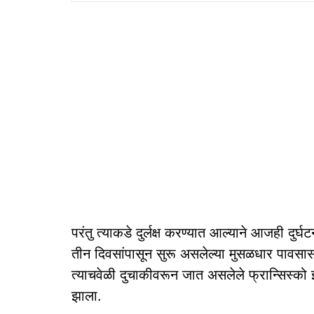
परंतु त्‍याकडे दुर्लक्ष करण्‍यात आल्‍याने आजही द
तीन दिवसांपासून सुरू असलेल्या मुसळधार पावसास
त्याचवेळी दुचाकीवरून जात असलेले फ्रान्सिस्को झ
झाला.