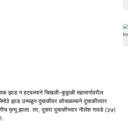
ायक झाड न हटवल्‍याने चिखली-कुठ्ठाळी महामार्गावरील
लेमोठे झाड उन्मळून दुचाकीवर कोसळल्याने दुचाकीस्वार
गीच मृत्यू झाला. तर, दुसरा दुचाकीस्‍वार नीलेश गावडे (३७)
ा.