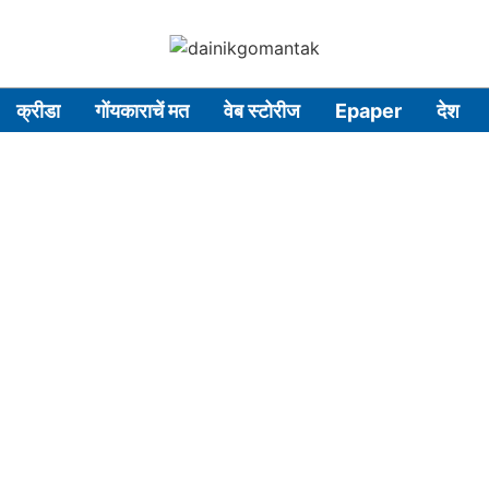
क्रीडा
गोंयकाराचें मत
वेब स्टोरीज
Epaper
देश