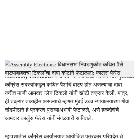
c
i
a
l
s
Carlos Ferreira
-
Dainik Gomantak
h
Assembly Elections:
मार्च २०१२ च्या विधानसभा निवडणुकीवेळी
a
काँग्रेस सदस्यांकडून कथित पैशांचे वाटप होत असल्याचा दावा
r
करीत माजी आमदार ग्लेन टिकलो यांनी खोटी तक्रार केली. मात्र,
ही तक्रार तथ्यहीन असल्याचे म्हणत मुंबई उच्च न्यायालयाच्या गोवा
e
खंडपीठाने हे प्रकरण पुराव्याअभावी फेटाळले, असे हळदोणेचे
आमदार कार्लुस फेरेरा यांनी मंगळवारी सांगितले.
म्हापशातील काँग्रेस कार्यालयात आयोजित पत्रकार परिषदेत ते