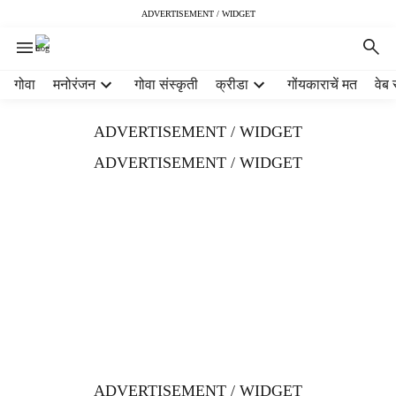
ADVERTISEMENT / WIDGET
H
गोवा
मनोरंजन
गोवा संस्कृती
क्रीडा
गोंयकाराचें मत
वेब 
e
a
ADVERTISEMENT / WIDGET
d
e
ADVERTISEMENT / WIDGET
r
m
e
n
u
i
t
e
m
s
ADVERTISEMENT / WIDGET