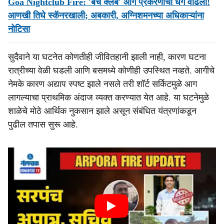
Goa Nightclub Fire: 'बर्च क्‍लब' आग प्रकरणाची धग वाढली!
आणखी तिघे स्‍कॅनरखाली; अबकारी, अग्निशमनच्‍या अधिकाऱ्यांना
नोटिसा
सुदैवाने या घटनेत कोणतीही जीवितहानी झाली नाही, कारण घटना
रात्रीच्या वेळी घडली आणि बसमध्ये कोणीही उपस्थित नव्हते. आगीचे
नेमके कारण अद्याप स्पष्ट झाले नसले तरी शॉर्ट सर्किटमुळे आग
लागल्याचा प्राथमिक अंदाज व्यक्त करण्यात येत आहे. या घटनेमुळे
शाळेचे मोठे आर्थिक नुकसान झाले असून संबंधित यंत्रणांकडून
पुढील तपास सुरू आहे.