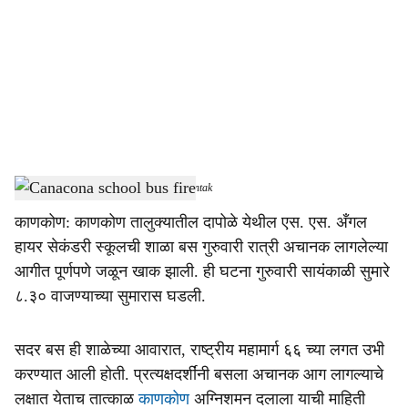
c
i
a
l
s
Canacona school bus fire
-
Dainik Gomantak
h
काणकोण: काणकोण तालुक्यातील दापोळे येथील एस. एस. अँगल
a
हायर सेकंडरी स्कूलची शाळा बस गुरुवारी रात्री अचानक लागलेल्या
r
आगीत पूर्णपणे जळून खाक झाली. ही घटना गुरुवारी सायंकाळी सुमारे
८.३० वाजण्याच्या सुमारास घडली.
e
सदर बस ही शाळेच्या आवारात, राष्ट्रीय महामार्ग ६६ च्या लगत उभी
करण्यात आली होती. प्रत्यक्षदर्शींनी बसला अचानक आग लागल्याचे
लक्षात येताच तात्काळ
काणकोण
अग्निशमन दलाला याची माहिती