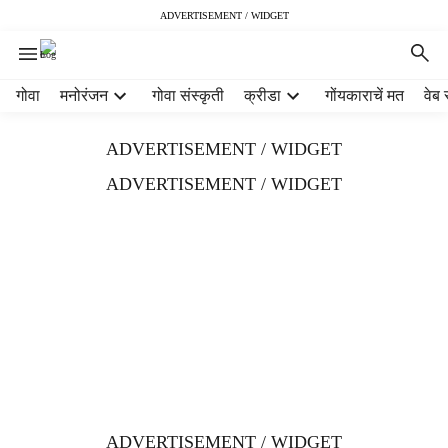
ADVERTISEMENT / WIDGET
H
गोवा
मनोरंजन
गोवा संस्कृती
क्रीडा
गोंयकाराचें मत
वेब 
e
a
ADVERTISEMENT / WIDGET
d
e
ADVERTISEMENT / WIDGET
r
m
e
n
u
i
t
e
m
s
ADVERTISEMENT / WIDGET