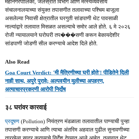
महानगरपालिका, जलस्रोत विभाग आणि मत्स्यव्यवसाय
संचालनालयाच्या संयुक्त तपासणीत तलावाच्या पश्चिम बाजूला
असलेल्या निवासी क्षेत्रातील घरगुती सांडपाणी थेट पावसाळी
नाल्यांद्वारे तलावात मिसळत असल्याचे समोर आले होते. ६ मे २०२६
रोजी न्यायालयाने घरोघरी तप���सणी करून बेकायदेशीर
सांडपाणी जोडणी सील करण्याचे आदेश दिले होते.
Also Read
Goa Court Verdict: 'मी मैत्रिणीच्या घरी होते'! पीडितेने दिली
नाही साथ, अपुरे पुरावे; अल्पवयीन मुलीच्या अपहरण,
अत्याचारप्रकरणी आरोपी निर्दोष
३८ घरांवर कारवाई
प्रदूषण
(Pollution) नियंत्रण मंडळाला तलावातील पाण्याची पुन्हा
तपासणी करण्याचे आणि त्याचा अंतरिम अहवाल पुढील सुनावणीच्या
तारखेला सादर करण्याचे निर्देश देण्यात आले आहेत. तलावात थेट