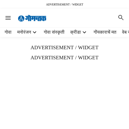
ADVERTISEMENT / WIDGET
H
गोवा
मनोरंजन
गोवा संस्कृती
क्रीडा
गोंयकाराचें मत
वेब 
e
a
ADVERTISEMENT / WIDGET
d
e
ADVERTISEMENT / WIDGET
r
m
e
n
u
i
t
e
m
s