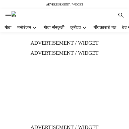
ADVERTISEMENT / WIDGET
H
गोवा
मनोरंजन
गोवा संस्कृती
क्रीडा
गोंयकाराचें मत
वेब 
e
a
ADVERTISEMENT / WIDGET
d
e
ADVERTISEMENT / WIDGET
r
m
e
n
u
i
t
e
m
s
ADVERTISEMENT / WIDGET