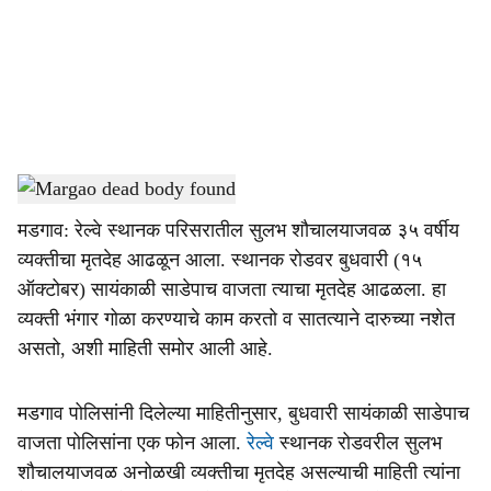
i
a
l
s
Deadbody
-
Dainik Gomantak
h
मडगाव: रेल्वे स्थानक परिसरातील सुलभ शौचालयाजवळ ३५ वर्षीय
a
व्यक्तीचा मृतदेह आढळून आला. स्थानक रोडवर बुधवारी (१५
r
ऑक्टोबर) सायंकाळी साडेपाच वाजता त्याचा मृतदेह आढळला. हा
व्यक्ती भंगार गोळा करण्याचे काम करतो व सातत्याने दारुच्या नशेत
e
असतो, अशी माहिती समोर आली आहे.
मडगाव पोलिसांनी दिलेल्या माहितीनुसार, बुधवारी सायंकाळी साडेपाच
वाजता पोलिसांना एक फोन आला.
रेल्वे
स्थानक रोडवरील सुलभ
शौचालयाजवळ अनोळखी व्यक्तीचा मृतदेह असल्याची माहिती त्यांना