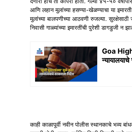
देणारा हाच तो कोपरा होता. गेल्या ४५-५० वर्षांपा
आणि लहान मुलांच्या हसण्या-खेळण्याचा या इमारती 
मुलांच्या बालपणीच्या आठवणी रुजल्या. सुरक्षे
निवासी गाळ्यांच्या इमारतींची पुरेशी डागडुजी न झा
Goa High C
न्यायालयाचे 
काही काळापूर्वी नवीन पोलीस स्थानकाचे भव्य बांध