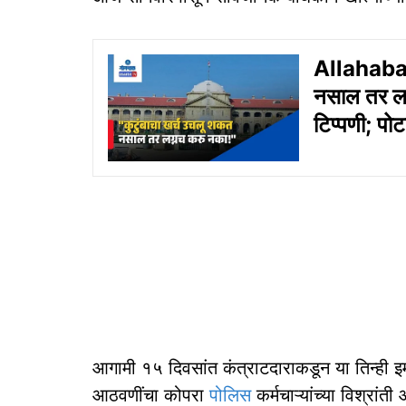
Allahabad
नसाल तर लग
टिप्पणी; पो
आगामी १५ दिवसांत कंत्राटदाराकडून या तिन्ही 
आठवणींचा कोपरा
पोलिस
कर्मचाऱ्यांच्या विश्रां