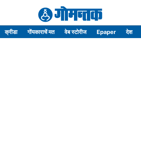
क्रीडा
गोंयकाराचें मत
वेब स्टोरीज
Epaper
देश