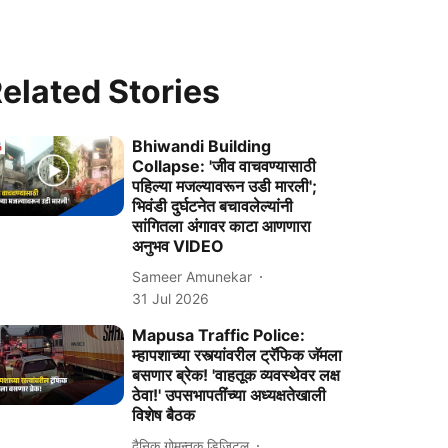
elated Stories
Bhiwandi Building
Collapse: 'जीव वाचवण्यासाठी
पहिल्या मजल्यावरून उडी मारली';
भिवंडी दुर्घटनेत बचावलेल्यांनी
सांगितला अंगावर काटा आणणारा
अनुभव VIDEO
Sameer Amunekar
31 Jul 2026
Mapusa Traffic Police:
म्हापशाच्या रस्त्यांवरील ट्रॅफिक जॅमला
बसणार ब्रेक! 'वाहतूक व्यवस्थेवर लक्ष
ठेवा!' उपसभापतींच्या अध्यक्षतेखाली
विशेष बैठक
दैनिक गोमन्तक डिजिटल