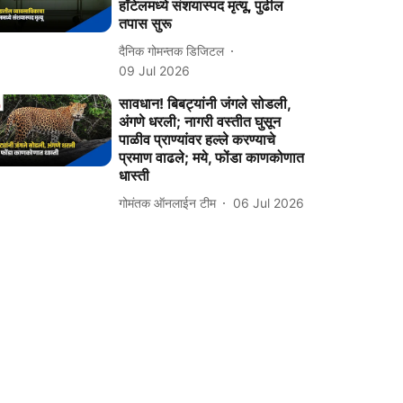
हॉटेलमध्ये संशयास्पद मृत्यू, पुढील
तपास सुरू
दैनिक गोमन्तक डिजिटल
09 Jul 2026
सावधान! बिबट्यांनी जंगले सोडली,
अंगणे धरली; नागरी वस्‍तीत घुसून
पाळीव प्राण्‍यांवर हल्ले करण्‍याचे
प्रमाण वाढले; मये, फोंडा काणकोणात
धास्ती
गोमंतक ऑनलाईन टीम
06 Jul 2026