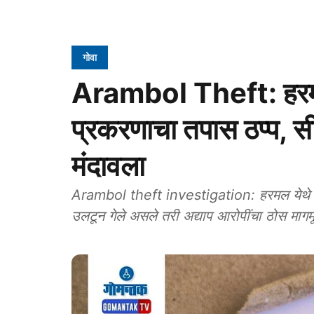
गोवा
Arambol Theft: हरमल
प्रकरणाचा तपास ठप्प, सीस
मंदावला
Arambol theft investigation: हरमल येथे एप
उलटून गेले असले तरी अद्याप आरोपींचा ठोस मागम