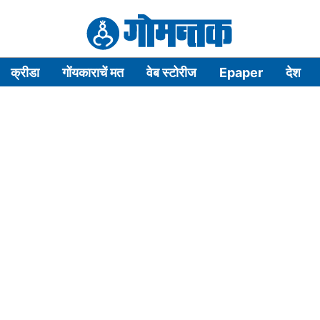
क्रीडा
गोंयकाराचें मत
वेब स्टोरीज
Epaper
देश