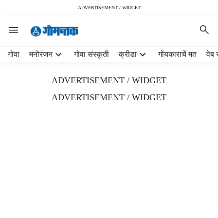
ADVERTISEMENT / WIDGET
H
गोवा
मनोरंजन
गोवा संस्कृती
क्रीडा
गोंयकाराचें मत
वेब 
e
a
ADVERTISEMENT / WIDGET
d
e
ADVERTISEMENT / WIDGET
r
m
e
n
u
i
t
e
m
s