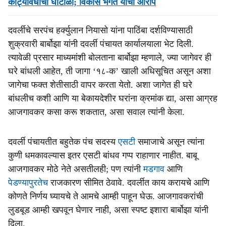
कोट्यावधींचा घोटाळा; विकास भगत यांचा आरोप
दवर्लीचे सरपंच हर्क्युलान नियासो यांना पाठिंबा दर्शविण्यासाठी
शुक्रवारी बार्बोझा यांनी दवर्ली पंचायत कार्यालयाला भेट दिली.
त्यावेळी प्रसार माध्यमांशी बोलताना बार्बोझा म्हणाले, ज्या जागेवर ही
घरे बांधली आहेत, ती जागा ‘१८-क’ खाली अधिसूचित असून अशा
जागेचा फक्त शेतीसाठी वापर करता येतो. अशा जागेत ही घरे
बांधलीच कशी आणि या बेकायदेशीर घरांना क्रमांक द्या, असा आग्रह
आजगावकर कसा करू शकतात, असा सवाल त्यांनी केला.
दवर्ली पंचायतीत बहुतेक पंच सदस्य
एसटी
समाजाचे असून त्यांना
कुणी धमकावल्यास इतर एसटी बांधव गप्प राहाणार नाहीत. बाबू
आजगावकर मोठे नेते असतीलही; पण त्यांनी
मडगाव
आणि
पेडण्यापुरतेच
राजकारण सीमित ठेवावे. दवर्लीत काय करायचे आणि
कोणते निर्णय घ्यायचे ते आमचे आम्ही पाहून घेऊ. आजगावकरांची
लुडबूड आम्ही खपवून घेणार नाही, असा स्पष्ट इशारा बार्बोझा यांनी
दिला.