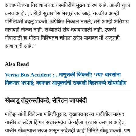
आतापर्यंतच्या निराशाजनक कामगिरीचे मुख्य कारण आहे. आम्ही चुका
करत आहोत, तरीही सुधारणेस भरपूर वाव आहे. नक्कीच आम्ही
परिस्थिती बदलू शकतो. अपेक्षित निकाल नसले, तरी आम्ही अतिशय
खराबही खेळत नाही. सध्यातरी संघ दबावाखाली नाही. एफसी
गोवासाठी हा मोसम निश्चितच चांगला ठरेल याबाबत मी अजूनही
आशावादी आहे.``
Also Read
Verna Bus Accident : ..माणुसकी जिंकली! ‘त्या’ वारसांना
मिळणार भरपाई; कामगार आयुक्तांनी राबवली बिहारमध्ये शोधमोहीम
खेळाडू तंदुरुस्तीकडे, सेरिटन जायबंदी
मार्केझ यांनी दिलेल्या माहितीनुसार, दुखापतग्रस्त यादीतील महंमद
यासीर व संदेश झिंगन संघासमवेत चेन्नईला प्रवास करणार आहेत.
यासीर खेळण्यास सज्ज असून संदेशही काही मिनिटे खेळू शकतो, पण