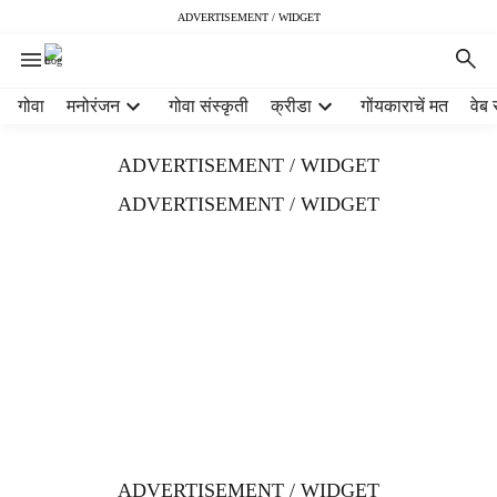
ADVERTISEMENT / WIDGET
H
गोवा
मनोरंजन
गोवा संस्कृती
क्रीडा
गोंयकाराचें मत
वेब 
e
a
ADVERTISEMENT / WIDGET
d
e
ADVERTISEMENT / WIDGET
r
m
e
n
u
i
t
e
m
s
ADVERTISEMENT / WIDGET