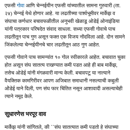
एफसी
गोवा
आणि चेन्नईयीन एफसी यांच्यातील सामना गुरुवारी (ता.
२४) चेन्नई येथे होणार आहे. या लढतीच्या पार्श्वभूमीवर मार्केझ व
संघाचा कर्णधार बचावफळीतील अनुभवी खेळाडू ओडेई ओनाइंडिया
यांनी पत्रकार परिषदेत संवाद साधला. सध्या एफसी गोवाचे पाच
लढतीतून पाच गुण असून फक्त एक विजय नोंदविला आहे. दोन सामने
जिंकलेल्या चेन्नईयीनचे चार लढतीतून आठ गुण आहेत.
एफसी गोवाने पाच सामन्यांत १० गोल स्वीकारले आहेत. बचावात चुका
होत असून संघ सातत्य राखण्यात कमी पडत आहे ही बाब मार्केझ,
तसेच ओडेई यांनी मंगळवारी मान्य केली. बचावपटू या नात्याने
वैयक्तिक कामगिरीवर आपण अजिबात समाधानी नसल्याची कबुली
ओेडेई याने दिली, पण संघ फार चिंतित नसून आशावादी असल्याचेही
त्याने नमूद केले.
सुधारणेस भरपूर वाव
मार्केझ यांनी सांगितले, की ``संघ सातत्यात कमी पडतो हे संघाच्या