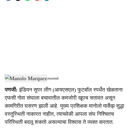
o
c
i
a
l
s
Manolo Marquez
-
Dainik Gomantak
h
पणजी:
इंडियन सुपर लीग (आयएसएल) फुटबॉल स्पर्धेत खेळताना
a
एफसी गोवा संघाला बचावातील कमजोरी खूपच सतावत असून
r
कामगिरीत घसरण झाली आहे. मुख्य प्रशिक्षक मानोलो मार्केझ सुद्धा
वस्तुस्थिती नाकारत नाहीत, त्याचवेळी आपला संघ निश्चितच
e
परिस्थिती बदलू शकतो असल्याचा विश्वास ते व्यक्त करतात.