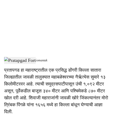
o
c
i
a
l
s
Pratapgad Fort
-
Dainik Gomantak
h
प्रतापगड हा महाराष्ट्रातील एक प्रसिद्ध डोंगरी किल्ला सातारा
a
जिल्ह्यातील जावळी तालुक्यात महाबळेश्वरच्या नैर्ऋत्येस सुमारे १३
r
किलोमीटरवर आहे. त्याची समुद्रसपाटीपासून उंची १,०९२ मीटर
असून, पूर्वेकडील बाजूस ३४० मीटर आणि पश्चिमेकडे ८७० मीटर
e
खोल दरी आहे. शिवाजी महाराजांनी जावळी खोरे जिंकल्यानंतर मोरो
त्रिंबक पिंगळे यांना १६५६ मध्ये हा किल्ला बांधून घेण्याची आज्ञा
दिली.