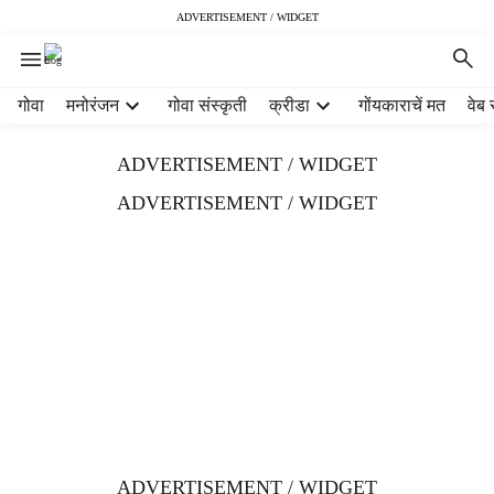
ADVERTISEMENT / WIDGET
H
गोवा
मनोरंजन
गोवा संस्कृती
क्रीडा
गोंयकाराचें मत
वेब 
e
a
ADVERTISEMENT / WIDGET
d
e
ADVERTISEMENT / WIDGET
r
m
e
n
u
i
t
e
m
s
ADVERTISEMENT / WIDGET