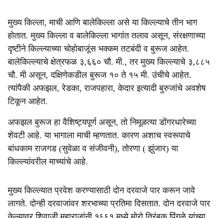
मुख्य किल्ला, माची आणि बालेकिल्ला असे या किल्ल्याचे तीन भाग
होतात. मुख्य किल्ला व बालेकिल्ला भागांत तलाव असून, संरक्षणाच्या
दृष्टीने किल्ल्याच्या चोहोबाजूंस भक्कम तटबंदी व बुरूज आहेत.
बालेकिल्ल्याचे क्षेत्रफळ ३,६६० चौ. मी., तर मुख्य किल्ल्याचे ३,८८५
चौ. मी असून, दक्षिणेकडील बुरूज १० ते १५ मी. उंचीचे आहेत.
त्यांपैकी अफझल, रेडका, राजपहारा, केदार इत्यादी बुरुजांचे अवशेष
टिकून आहेत.
अफझल बुरूज हा वैशिष्ट्यपूर्ण असून, तो निमूळत्या डोंगरधारेच्या
शेवटी आहे. या भागाला माची म्हणतात. कारण अशाच स्वरूपाचे
बांधकाम राजगड (सुवेळा व संजीवनी), तोरणा ( झुंजार) या
किल्ल्यांवरील माच्यांचे आहे.
मुख्य किल्ल्यात प्रवेश करण्यासाठी दोन दरवाजे पार करून जावे
लागते. दोन्ही दरवाजांवर शरभाच्या प्रतिमा दिसतात. दोन दरवाजे पार
केल्यावर शिवाजी महाराजांनी १६६१ मध्ये मोरो त्रिंबक पिंगळे यांच्या