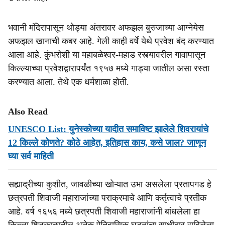
भवानी मंदिरापासून थोड्या अंतरावर अफझल बुरुजाच्या आग्नेयेस
अफझल खानाची कबर आहे. गेली काही वर्षे येथे प्रवेश बंद करण्यात
आला आहे. कुंभरोशी या महाबळेश्वर-महाड रस्त्यावरील गावापासून
किल्ल्याच्या प्रवेशद्वारापर्यंत १९५७ मध्ये गाड्या जातील असा रस्ता
करण्यात आला. तेथे एक धर्मशाळा होती.
Also Read
UNESCO List: युनेस्कोच्या यादीत समाविष्ट झालेले शिवरायांचे
12 किल्ले कोणते? कोठे आहेत, इतिहास काय, कसे जाल? जाणून
घ्या सर्व माहिती
सह्याद्रीच्या कुशीत, जावळीच्या खोऱ्यात उभा असलेला प्रतापगड हे
छत्रपती शिवाजी महाराजांच्या पराक्रमाचे आणि कर्तृत्वाचे प्रतीक
आहे. वर्ष १६५६ मध्ये छत्रपती शिवाजी महाराजांनी बांधलेला हा