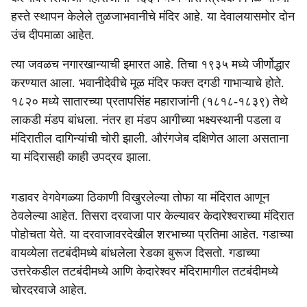
हस्ते स्थापन केलेले तुळजाभवानीचे मंदिर आहे. या देवालयासमोर दोन
उंच दीपमाळा आहेत.
त्या जवळच नगारखान्याची इमारत आहे. तिचा १९३५ मध्ये जीर्णोद्धार
करण्यात आला. भवानीदेवीचे मूळ मंदिर फक्त दगडी गाभाऱ्याचे होते.
१८२० मध्ये सातारच्या प्रतापसिंह महाराजांनी (१८१८-१८३९) तेथे
लाकडी मंडप बांधला. नंतर हा मंडप आगीच्या भक्ष्यस्थानी पडला व
मंदिरातील दागिन्यांची चोरी झाली. औरंगजेब दक्षिणेत आला असताना
या मंदिरासही काही उपद्रव झाला.
गडावर वेगवेगळ्या ठिकाणी विखुरलेल्या तोफा या मंदिरात आणून
ठेवलेल्या आहेत. तिसरा दरवाजा पार केल्यावर केदारेश्वराच्या मंदिरात
पोहोचता येते. या दरवाजावरदेखील शरभाच्या प्रतिमा आहेत. गडाच्या
वायव्येला तटबंदीमध्ये बांधलेला रेडका बुरूज दिसतो. गडाच्या
उत्तरेकडील तटबंदीमध्ये आणि केदारेश्वर मंदिरामागील तटबंदीमध्ये
चोरदरवाजे आहेत.