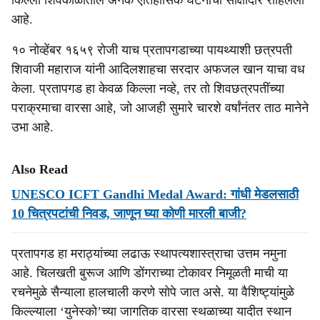
किल्ला शिवकाळातील अनेक ऐतिहासिक घटनांचा साक्षीदार राहिलेला
आहे.
१० नोव्हेंबर १६५९ रोजी याच प्रतापगडाच्या पायथ्याशी छत्रपती
शिवाजी महाराज यांनी आदिलशाहचा सरदार अफजल खान याचा वध
केला. प्रतापगड हा केवळ किल्ला नव्हे, तर तो शिवछत्रपतींच्या
पराक्रमाचा वारसा आहे, जो आजही सुमारे चारशे वर्षांनंतर ताठ मानेने
उभा आहे.
Also Read
UNESCO ICFT Gandhi Medal Award: गांधी मेडलसाठी
10 चित्रपटांची निवड, जाणून घ्या कोणी मारली बाजी?
प्रतापगड हा मराठ्यांच्या लढाऊ स्थापत्यशास्त्राचा उत्तम नमुना
आहे. चिलखती बुरूज आणि डोंगराच्या टोकावर निमूळती माची या
रचनेमुळे सैन्याला हालचाली करणे सोपे जात असे. या वैशिष्ट्यांमुळे
किल्ल्याला ‘युनेस्को’च्या जागतिक वारसा स्थळाच्या यादीत स्थान