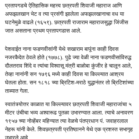
प्रतापगडचे ऐतिहासिक महत्त्व छत्रपती शिवाजी महाराज आणि
अफझलखान भेट व त्या प्रसंगी झालेला अफझलखानाचा वध या
घटनेमुळे वाढले (१६५९). छत्रपती राजाराम महाराजसुद्धा जिंजीस
जात असताना प्रथम प्रतापगडास आले.
पेशवाईत नाना फडणवीसांनी येथे सखाराम बापूंना काही दिवस
नजरकैदेत ठेवले होते (१७७८). पुढे ज्या वेळी नाना फडणवीसांविरुद्ध
दौलतराव शिंदे व त्यांचा विश्वासू मंत्री बाळोबा कुंजीर हे चालून आले,
तेव्हा नानांनी सन १७९६ मध्ये काही दिवस या किल्ल्यात आश्रय
घेतला होता. सन १८१८ च्या ब्रिटिश-मराठे युद्धानंतर तो ब्रिटिशांच्या
ताब्यात गेला.
स्वातंत्र्योत्तर काळात या किल्ल्यावर छत्रपती शिवाजी महाराजांचा ५
मीटर उंचीचा भव्य अश्वारूढ पुतळा उभारण्यात आला. त्याचे अनावरण
१९५७ च्या नोव्हेंबर महिन्यात त्या वेळचे पंतप्रधान पं. जवाहरलाल
नेहरू यांनी केले. शिवछत्रपती प्रतिष्ठानने येथे एक प्रशस्त सभागृह
उभारले आहे.